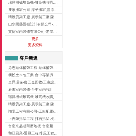
瑞昌機械堆高機-堆高機收購,新北市堆高機,桃園堆高機
迎家搬家公司-潭子搬家,豐原搬家,大雅搬家,大甲搬家,台中推薦搬家,台中搬家
睛展貨架工廠-展示架工廠,陳列架,台中展示架工廠
山水園藝景觀設計有限公司-景觀工程,景觀設計,新竹園藝工程,新竹景觀設計
貫捷室內裝修有限公司-老屋翻新工程,台中老屋翻新工程,台中舊屋翻新
更多
更多資料
客戶新選
勇志結構補強工程-結構補強工程 ,桃園結構補強工程,龍潭結構補強工程
昶松土木包工業-台中專業拆除工程/挖土機出租
全昇環保-廢五金回收/工廠設備收購/機械設備回收/高價收購廠房設備
辰禹室內裝修-台中室內設計
瑞昌機械堆高機-堆高機收購,新北市堆高機,桃園堆高機
睛展貨架工廠-展示架工廠,陳列架,台中展示架工廠
翊棠工程有限公司-工廠配電/高雄消防機電公司
上吉錸拆除工程-打石拆除,桃園打石拆除,桃園拆除工程
台南京品超耐磨地板-台南超耐磨地板
和亞風業-通風工程,排風工程,彰化通風工程,彰化排風工程