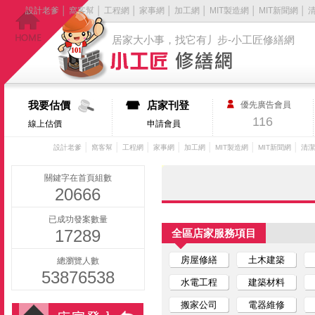
設計老爹
│
窩客幫
│
工程網
│
家事網
│
加工網
│
MIT製造網
│
MIT新聞網
│
居家大小事，找它有丿步-小工匠修繕網
我要估價
店家刊登
優先廣告會員
116
線上估價
申請會員
│
│
│
│
│
│
│
設計老爹
窩客幫
工程網
家事網
加工網
MIT製造網
MIT新聞網
清潔
關鍵字在首頁組數
20666
已成功發案數量
17289
全區店家服務項目
房屋修繕
土木建築
總瀏覽人數
53876538
水電工程
建築材料
搬家公司
電器維修