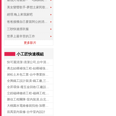
最感人母親節 - 一句媽媽我愛你
美女變聲歌手-夢想土家民歌傳遍世界
經理.晚上來我家吧
爸爸接獲自己要當阿公的消息，反應史上最可愛!!!
三秒快速摺衣服
世界上最辛苦的工作
更多影片
小工匠快速模組
快可麗清潔-清潔公司,台中清潔公司,台中居家清潔
勇志結構補強工程-結構補強工程 ,桃園結構補強工程,龍潭結構補強工程
昶松土木包工業-台中專業拆除工程/挖土機出租
全興鐵工設計裝潢-鐵工廠,三峽鐵工廠,台北鐵工廠
全昇環保-廢五金回收/工廠設備收購/機械設備回收/高價收購廠房設備
立鍠磁磚修繕工程-磁磚工程,磁磚修補,新竹磁磚工程
勝佳工程團隊-室內裝潢,台北房屋裝修,三重室內裝修
大桃園水電維修就找他-加壓馬達,抽水馬達,桃園水電行,中壢水電
辰禹室內裝修-台中室內設計