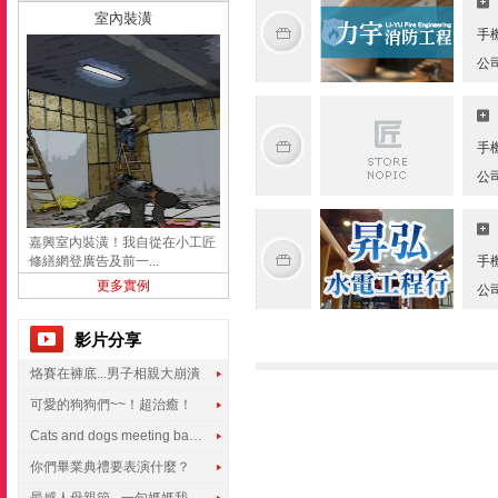
室內裝潢
手
公
手
公
嘉興室內裝潢！我自從在小工匠
修繕網登廣告及前一...
手
更多實例
公
影片分享
烙賽在褲底...男子相親大崩潰
可愛的狗狗們~~！超治癒！
Cats and dogs meeting babies for the first time
你們畢業典禮要表演什麼？