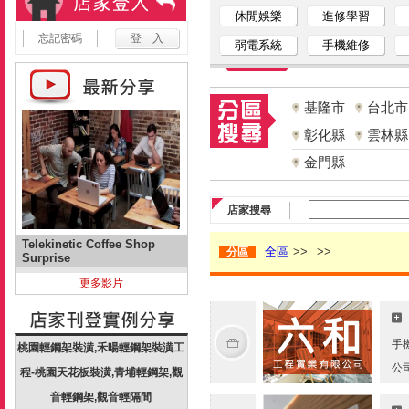
休閒娛樂
進修學習
忘記密碼
弱電系統
手機維修
基隆市
台北市
彰化縣
雲林縣
金門縣
店家搜尋
Telekinetic Coffee Shop
全區
>>
>>
分區
Surprise
更多影片
手
桃園輕鋼架裝潢,禾暘輕鋼架裝潢工
公
程-桃園天花板裝潢,青埔輕鋼架,觀
音輕鋼架,觀音輕隔間