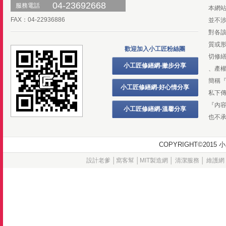
04-23692668
服務電話
本網
FAX：04-22936886
並不
對各
質或
歡迎加入小工匠粉絲團
切修
小工匠修繕網-撇步分享
、產
簡稱
小工匠修繕網-好心情分享
私下
『內
小工匠修繕網-溫馨分享
也不
COPYRIGHT©20
設計老爹
│
窩客幫
│
MIT製造網
│
清潔服務
│
維護網