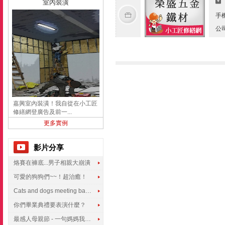
室內裝潢
手
公
嘉興室內裝潢！我自從在小工匠
修繕網登廣告及前一...
更多實例
影片分享
烙賽在褲底...男子相親大崩潰
可愛的狗狗們~~！超治癒！
Cats and dogs meeting babies for the first time
你們畢業典禮要表演什麼？
最感人母親節 - 一句媽媽我愛你