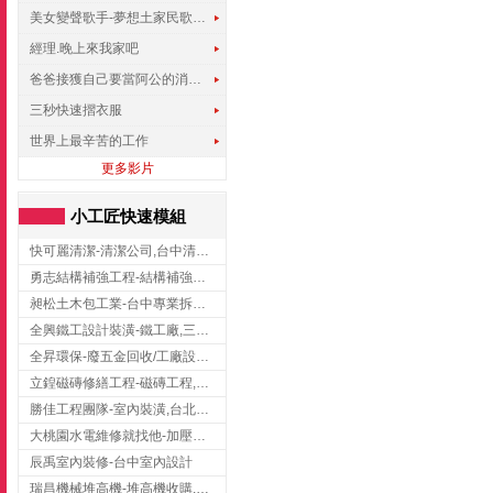
美女變聲歌手-夢想土家民歌傳遍世界
經理.晚上來我家吧
爸爸接獲自己要當阿公的消息，反應史上最可愛!!!
三秒快速摺衣服
世界上最辛苦的工作
更多影片
小工匠快速模組
快可麗清潔-清潔公司,台中清潔公司,台中居家清潔
勇志結構補強工程-結構補強工程 ,桃園結構補強工程,龍潭結構補強工程
昶松土木包工業-台中專業拆除工程/挖土機出租
全興鐵工設計裝潢-鐵工廠,三峽鐵工廠,台北鐵工廠
全昇環保-廢五金回收/工廠設備收購/機械設備回收/高價收購廠房設備
立鍠磁磚修繕工程-磁磚工程,磁磚修補,新竹磁磚工程
勝佳工程團隊-室內裝潢,台北房屋裝修,三重室內裝修
大桃園水電維修就找他-加壓馬達,抽水馬達,桃園水電行,中壢水電
辰禹室內裝修-台中室內設計
瑞昌機械堆高機-堆高機收購,新北市堆高機,桃園堆高機