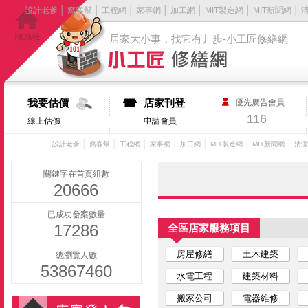
設計老爹
│
窩客幫
│
工程網
│
家事網
│
加工網
│
MIT製造網
│
MIT新聞網
│
居家大小事，找它有丿步-小工匠修繕網
我要估價
店家刊登
優先廣告會員
116
線上估價
申請會員
│
│
│
│
│
│
│
設計老爹
窩客幫
工程網
家事網
加工網
MIT製造網
MIT新聞網
清潔
關鍵字在首頁組數
20666
已成功發案數量
17286
全區店家服務項目
房屋修繕
土木建築
總瀏覽人數
53867460
水電工程
建築材料
搬家公司
電器維修