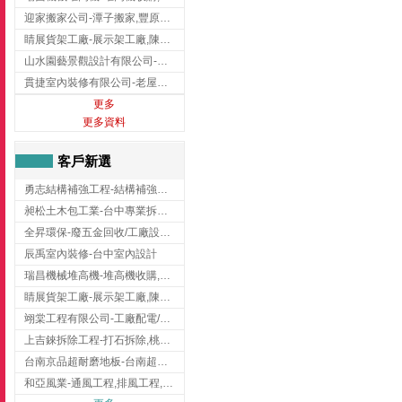
迎家搬家公司-潭子搬家,豐原搬家,大雅搬家,大甲搬家,台中推薦搬家,台中搬家
睛展貨架工廠-展示架工廠,陳列架,台中展示架工廠
山水園藝景觀設計有限公司-景觀工程,景觀設計,新竹園藝工程,新竹景觀設計
貫捷室內裝修有限公司-老屋翻新工程,台中老屋翻新工程,台中舊屋翻新
更多
更多資料
客戶新選
勇志結構補強工程-結構補強工程 ,桃園結構補強工程,龍潭結構補強工程
昶松土木包工業-台中專業拆除工程/挖土機出租
全昇環保-廢五金回收/工廠設備收購/機械設備回收/高價收購廠房設備
辰禹室內裝修-台中室內設計
瑞昌機械堆高機-堆高機收購,新北市堆高機,桃園堆高機
睛展貨架工廠-展示架工廠,陳列架,台中展示架工廠
翊棠工程有限公司-工廠配電/高雄消防機電公司
上吉錸拆除工程-打石拆除,桃園打石拆除,桃園拆除工程
台南京品超耐磨地板-台南超耐磨地板
和亞風業-通風工程,排風工程,彰化通風工程,彰化排風工程