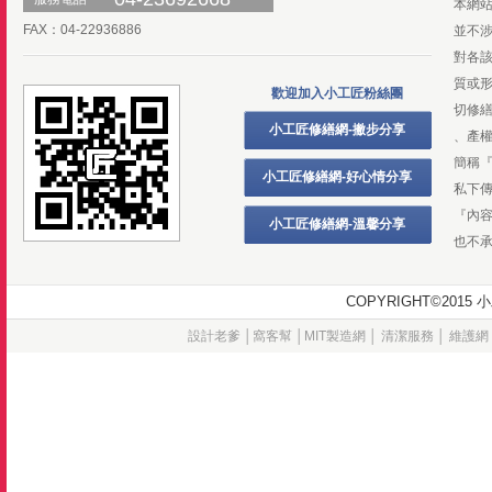
本網
FAX：04-22936886
並不
對各
質或
歡迎加入小工匠粉絲團
切修
小工匠修繕網-撇步分享
、產
簡稱
小工匠修繕網-好心情分享
私下
『內
小工匠修繕網-溫馨分享
也不
COPYRIGHT©20
設計老爹
│
窩客幫
│
MIT製造網
│
清潔服務
│
維護網