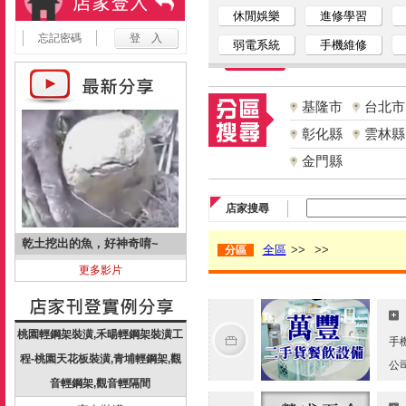
休閒娛樂
進修學習
忘記密碼
弱電系統
手機維修
基隆市
台北市
彰化縣
雲林縣
金門縣
店家搜尋
乾土挖出的魚，好神奇唷~
全區
>>
>>
分區
更多影片
桃園輕鋼架裝潢,禾暘輕鋼架裝潢工
手
程-桃園天花板裝潢,青埔輕鋼架,觀
公
音輕鋼架,觀音輕隔間