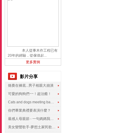
本人從事木作工程已有
20年的經驗，從傢俱起...
更多實例
影片分享
烙賽在褲底...男子相親大崩潰
可愛的狗狗們~~！超治癒！
Cats and dogs meeting babies for the first time
你們畢業典禮要表演什麼？
最感人母親節 - 一句媽媽我愛你
美女變聲歌手-夢想土家民歌傳遍世界