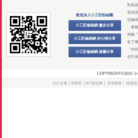
對各
質或
歡迎加入小工匠粉絲團
切修
小工匠修繕網-撇步分享
、產
簡稱
小工匠修繕網-好心情分享
私下
『內
小工匠修繕網-溫馨分享
也不
COPYRIGHT©20
設計老爹
│
窩客幫
│
MIT製造網
│
清潔服務
│
維護網