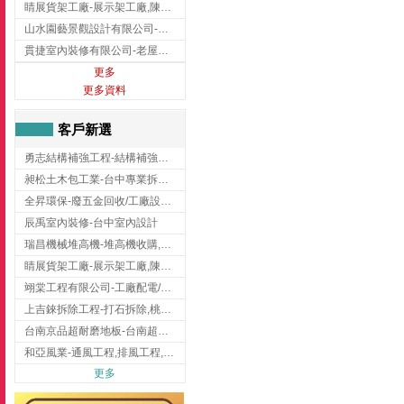
睛展貨架工廠-展示架工廠,陳列架,台中展示架工廠
山水園藝景觀設計有限公司-景觀工程,景觀設計,新竹園藝工程,新竹景觀設計
貫捷室內裝修有限公司-老屋翻新工程,台中老屋翻新工程,台中舊屋翻新
更多
更多資料
客戶新選
勇志結構補強工程-結構補強工程 ,桃園結構補強工程,龍潭結構補強工程
昶松土木包工業-台中專業拆除工程/挖土機出租
全昇環保-廢五金回收/工廠設備收購/機械設備回收/高價收購廠房設備
辰禹室內裝修-台中室內設計
瑞昌機械堆高機-堆高機收購,新北市堆高機,桃園堆高機
睛展貨架工廠-展示架工廠,陳列架,台中展示架工廠
翊棠工程有限公司-工廠配電/高雄消防機電公司
上吉錸拆除工程-打石拆除,桃園打石拆除,桃園拆除工程
台南京品超耐磨地板-台南超耐磨地板
和亞風業-通風工程,排風工程,彰化通風工程,彰化排風工程
更多