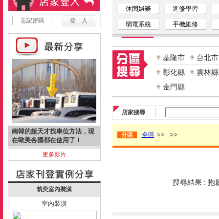
休閒娛樂
進修學習
忘記密碼
弱電系統
手機維修
基隆市
台北市
彰化縣
雲林縣
金門縣
店家搜尋
南韓的超天才找車位方法，現
全區
>>
>>
分區
在歐美各國都在使用了！
更多影片
搜尋結果 : 
筑奕室內裝潢
室內裝潢