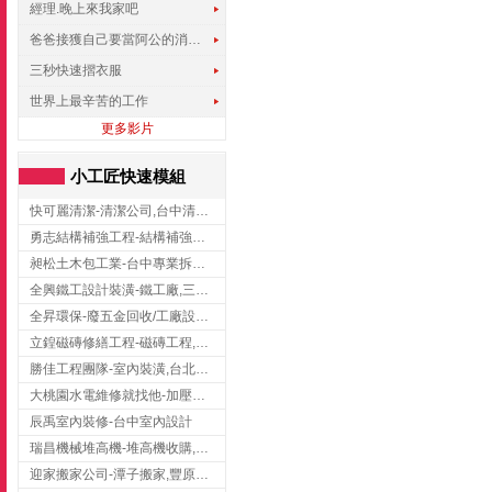
經理.晚上來我家吧
爸爸接獲自己要當阿公的消息，反應史上最可愛!!!
三秒快速摺衣服
世界上最辛苦的工作
更多影片
小工匠快速模組
快可麗清潔-清潔公司,台中清潔公司,台中居家清潔
勇志結構補強工程-結構補強工程 ,桃園結構補強工程,龍潭結構補強工程
昶松土木包工業-台中專業拆除工程/挖土機出租
全興鐵工設計裝潢-鐵工廠,三峽鐵工廠,台北鐵工廠
全昇環保-廢五金回收/工廠設備收購/機械設備回收/高價收購廠房設備
立鍠磁磚修繕工程-磁磚工程,磁磚修補,新竹磁磚工程
勝佳工程團隊-室內裝潢,台北房屋裝修,三重室內裝修
大桃園水電維修就找他-加壓馬達,抽水馬達,桃園水電行,中壢水電
辰禹室內裝修-台中室內設計
瑞昌機械堆高機-堆高機收購,新北市堆高機,桃園堆高機
迎家搬家公司-潭子搬家,豐原搬家,大雅搬家,大甲搬家,台中推薦搬家,台中搬家