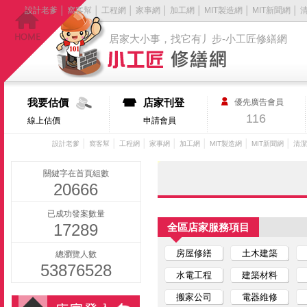
設計老爹
│
窩客幫
│
工程網
│
家事網
│
加工網
│
MIT製造網
│
MIT新聞網
│
居家大小事，找它有丿步-小工匠修繕網
我要估價
店家刊登
優先廣告會員
116
線上估價
申請會員
│
│
│
│
│
│
│
設計老爹
窩客幫
工程網
家事網
加工網
MIT製造網
MIT新聞網
清潔
關鍵字在首頁組數
20666
已成功發案數量
17289
全區店家服務項目
房屋修繕
土木建築
總瀏覽人數
53876528
水電工程
建築材料
搬家公司
電器維修