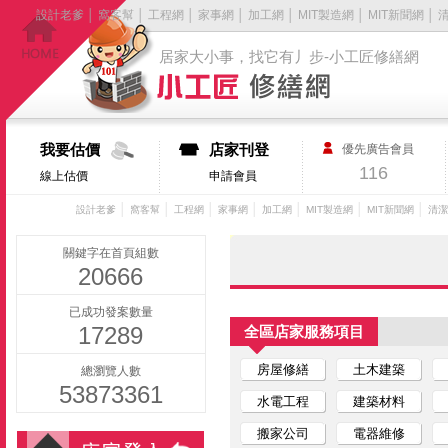
設計老爹
│
窩客幫
│
工程網
│
家事網
│
加工網
│
MIT製造網
│
MIT新聞網
│
居家大小事，找它有丿步-小工匠修繕網
我要估價
店家刊登
優先廣告會員
116
線上估價
申請會員
│
│
│
│
│
│
│
設計老爹
窩客幫
工程網
家事網
加工網
MIT製造網
MIT新聞網
清潔
關鍵字在首頁組數
20666
已成功發案數量
17289
全區店家服務項目
房屋修繕
土木建築
總瀏覽人數
53873361
水電工程
建築材料
搬家公司
電器維修