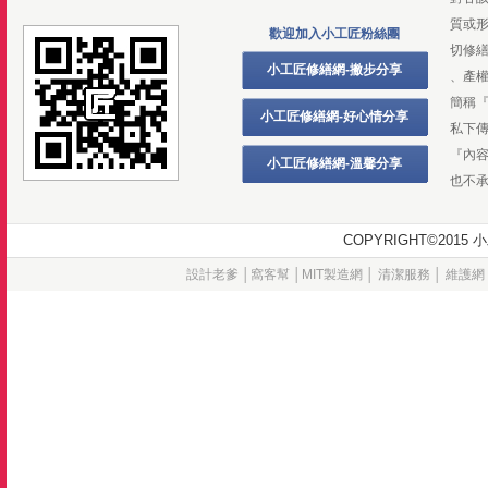
質或
歡迎加入小工匠粉絲團
切修
小工匠修繕網-撇步分享
、產
簡稱
小工匠修繕網-好心情分享
私下
『內
小工匠修繕網-溫馨分享
也不
COPYRIGHT©20
設計老爹
│
窩客幫
│
MIT製造網
│
清潔服務
│
維護網