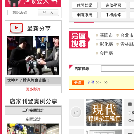
休閒娛樂
進修學習
忘記密碼
弱電系統
手機維修
基隆市
台北市
彰化縣
雲林縣
金門縣
店家搜尋
太神奇了撲克牌會走路！
全區
>>
>>
分區
更多影片
三印空間設計
手
空間設計
公