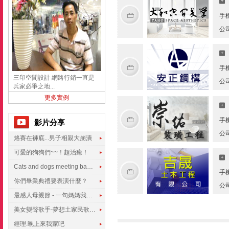
手
公
手
三印空間設計 網路行銷一直是
公
兵家必爭之地...
更多實例
手
影片分享
公
烙賽在褲底...男子相親大崩潰
可愛的狗狗們~~！超治癒！
Cats and dogs meeting babies for the first time
手
你們畢業典禮要表演什麼？
公
最感人母親節 - 一句媽媽我愛你
美女變聲歌手-夢想土家民歌傳遍世界
經理.晚上來我家吧