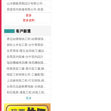
山水園藝景觀設計有限公司-景觀工程,景觀設計,新竹園藝工程,新竹景觀設計
貫捷室內裝修有限公司-老屋翻新工程,台中老屋翻新工程,台中舊屋翻新
更多
更多資料
客戶新選
勇志結構補強工程-結構補強工程 ,桃園結構補強工程,龍潭結構補強工程
昶松土木包工業-台中專業拆除工程/挖土機出租
全昇環保-廢五金回收/工廠設備收購/機械設備回收/高價收購廠房設備
辰禹室內裝修-台中室內設計
瑞昌機械堆高機-堆高機收購,新北市堆高機,桃園堆高機
睛展貨架工廠-展示架工廠,陳列架,台中展示架工廠
翊棠工程有限公司-工廠配電/高雄消防機電公司
上吉錸拆除工程-打石拆除,桃園打石拆除,桃園拆除工程
台南京品超耐磨地板-台南超耐磨地板
和亞風業-通風工程,排風工程,彰化通風工程,彰化排風工程
更多