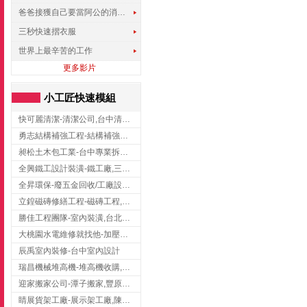
爸爸接獲自己要當阿公的消息，反應史上最可愛!!!
三秒快速摺衣服
世界上最辛苦的工作
更多影片
小工匠快速模組
快可麗清潔-清潔公司,台中清潔公司,台中居家清潔
勇志結構補強工程-結構補強工程 ,桃園結構補強工程,龍潭結構補強工程
昶松土木包工業-台中專業拆除工程/挖土機出租
全興鐵工設計裝潢-鐵工廠,三峽鐵工廠,台北鐵工廠
全昇環保-廢五金回收/工廠設備收購/機械設備回收/高價收購廠房設備
立鍠磁磚修繕工程-磁磚工程,磁磚修補,新竹磁磚工程
勝佳工程團隊-室內裝潢,台北房屋裝修,三重室內裝修
大桃園水電維修就找他-加壓馬達,抽水馬達,桃園水電行,中壢水電
辰禹室內裝修-台中室內設計
瑞昌機械堆高機-堆高機收購,新北市堆高機,桃園堆高機
迎家搬家公司-潭子搬家,豐原搬家,大雅搬家,大甲搬家,台中推薦搬家,台中搬家
睛展貨架工廠-展示架工廠,陳列架,台中展示架工廠