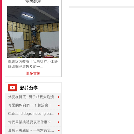
室內裝潢
嘉興室內裝潢！我自從在小工匠
修繕網登廣告及前一...
更多實例
影片分享
烙賽在褲底...男子相親大崩潰
可愛的狗狗們~~！超治癒！
Cats and dogs meeting babies for the first time
你們畢業典禮要表演什麼？
最感人母親節 - 一句媽媽我愛你