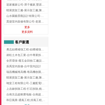
迎家搬家公司-潭子搬家,豐原搬家,大雅搬家,大甲搬家,台中推薦搬家,台中搬家
睛展貨架工廠-展示架工廠,陳列架,台中展示架工廠
山水園藝景觀設計有限公司-景觀工程,景觀設計,新竹園藝工程,新竹景觀設計
貫捷室內裝修有限公司-老屋翻新工程,台中老屋翻新工程,台中舊屋翻新
更多
更多資料
客戶新選
勇志結構補強工程-結構補強工程 ,桃園結構補強工程,龍潭結構補強工程
昶松土木包工業-台中專業拆除工程/挖土機出租
全昇環保-廢五金回收/工廠設備收購/機械設備回收/高價收購廠房設備
辰禹室內裝修-台中室內設計
瑞昌機械堆高機-堆高機收購,新北市堆高機,桃園堆高機
睛展貨架工廠-展示架工廠,陳列架,台中展示架工廠
翊棠工程有限公司-工廠配電/高雄消防機電公司
上吉錸拆除工程-打石拆除,桃園打石拆除,桃園拆除工程
台南京品超耐磨地板-台南超耐磨地板
和亞風業-通風工程,排風工程,彰化通風工程,彰化排風工程