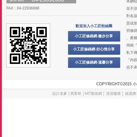
本網
FAX：04-22936886
並不
對各
質或
歡迎加入小工匠粉絲團
切修
小工匠修繕網-撇步分享
、產
簡稱
小工匠修繕網-好心情分享
私下
『內
小工匠修繕網-溫馨分享
也不
COPYRIGHT©20
設計老爹
│
窩客幫
│
MIT製造網
│
清潔服務
│
維護網