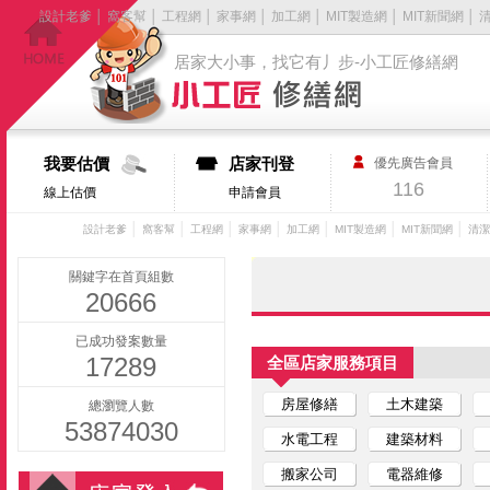
設計老爹
│
窩客幫
│
工程網
│
家事網
│
加工網
│
MIT製造網
│
MIT新聞網
│
居家大小事，找它有丿步-小工匠修繕網
我要估價
店家刊登
優先廣告會員
116
線上估價
申請會員
│
│
│
│
│
│
│
設計老爹
窩客幫
工程網
家事網
加工網
MIT製造網
MIT新聞網
清潔
關鍵字在首頁組數
20666
已成功發案數量
17289
全區店家服務項目
房屋修繕
土木建築
總瀏覽人數
53874030
水電工程
建築材料
搬家公司
電器維修