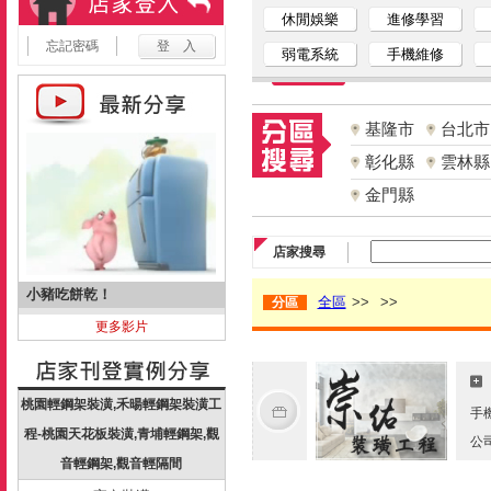
休閒娛樂
進修學習
忘記密碼
弱電系統
手機維修
基隆市
台北市
彰化縣
雲林縣
金門縣
店家搜尋
小豬吃餅乾！
全區
>>
>>
分區
更多影片
桃園輕鋼架裝潢,禾暘輕鋼架裝潢工
手
程-桃園天花板裝潢,青埔輕鋼架,觀
公
音輕鋼架,觀音輕隔間