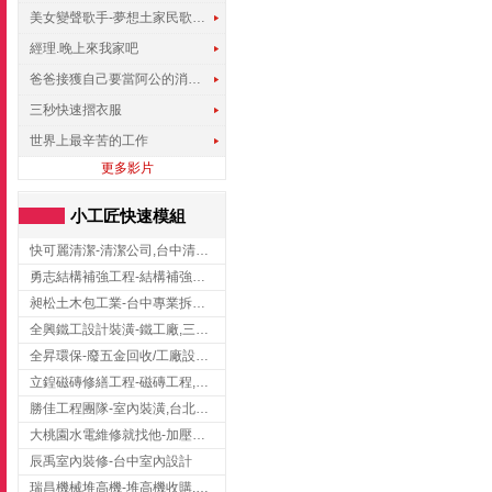
美女變聲歌手-夢想土家民歌傳遍世界
經理.晚上來我家吧
爸爸接獲自己要當阿公的消息，反應史上最可愛!!!
三秒快速摺衣服
世界上最辛苦的工作
更多影片
小工匠快速模組
快可麗清潔-清潔公司,台中清潔公司,台中居家清潔
勇志結構補強工程-結構補強工程 ,桃園結構補強工程,龍潭結構補強工程
昶松土木包工業-台中專業拆除工程/挖土機出租
全興鐵工設計裝潢-鐵工廠,三峽鐵工廠,台北鐵工廠
全昇環保-廢五金回收/工廠設備收購/機械設備回收/高價收購廠房設備
立鍠磁磚修繕工程-磁磚工程,磁磚修補,新竹磁磚工程
勝佳工程團隊-室內裝潢,台北房屋裝修,三重室內裝修
大桃園水電維修就找他-加壓馬達,抽水馬達,桃園水電行,中壢水電
辰禹室內裝修-台中室內設計
瑞昌機械堆高機-堆高機收購,新北市堆高機,桃園堆高機