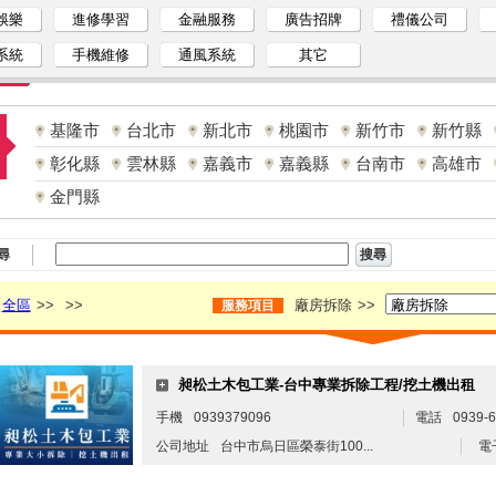
娛樂
進修學習
金融服務
廣告招牌
禮儀公司
系統
手機維修
通風系統
其它
基隆市
台北市
新北市
桃園市
新竹市
新竹縣
彰化縣
雲林縣
嘉義市
嘉義縣
台南市
高雄市
金門縣
尋
全區
>>
>>
廠房拆除
>>
服務項目
昶松土木包工業-台中專業拆除工程/挖土機出租
手機
0939379096
電話
0939-6
公司地址
台中市烏日區榮泰街100...
電