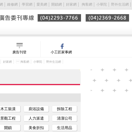
網
│
維修網
│
學習網
│
愛美網
│
開鎖網
│
好家網
│ 
掏客網
│
小華陀
│
野外生活網
│
廣告刊登
小工匠家事網
│
│ 
│
│
│
好家網
掏客網
小華陀
野外生活網
木工裝潢
廚浴設備
拆除工程
景觀工程
人力派遣
清潔公司
開鎖
美食折扣
生活用品