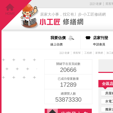
設計老爹
│
窩客
居家大小事，找它有丿步-小工匠修繕網
我要估價
店家刊登
線上估價
申請會員
│
│
│
│
設計老爹
窩客幫
工程網
家事網
加工
關鍵字在首頁組數
20666
已成功發案數量
17289
全區
房屋
總瀏覽人數
53873330
水電
搬家