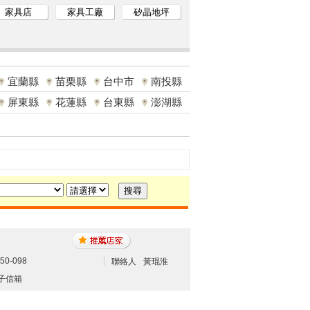
家具店
家具工廠
矽晶地坪
宜蘭縣
苗栗縣
台中市
南投縣
屏東縣
花蓮縣
台東縣
澎湖縣
50-098
聯絡人
黃琨淮
子信箱