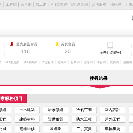
幫
│
工程網
│
家事網
│
加工網
│
MIT製造網
│
MIT新聞網
│
清潔服務
│
搬家網
│
租車
優先廣告會員
黃頁會員
116
20
廣告行銷範例
│
│
│
│
│
│
│
│
│
網
MIT製造網
MIT新聞網
清潔服務
搬家網
租車網
維修網
學習網
愛美網
開鎖網
搜尋結果
店家服務項目
修繕
土木建築
居家修繕
冷氣空調
室內設計
工程
建築材料
設備租賃
防水工程
戶外工程
公司
電器維修
製造業
二手買賣
車輛租賃