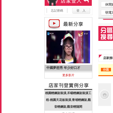
休閒
忘記密碼
弱電
店家搜
中國夢想秀 年少好口才
分區
更多影片
桃園輕鋼架裝潢,禾暘輕鋼架裝潢工
程-桃園天花板裝潢,青埔輕鋼架,觀
音輕鋼架,觀音輕隔間