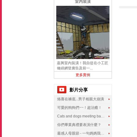
室內裝潢
嘉興室內裝潢！我自從在小工匠
修繕網登廣告及前一...
更多實例
影片分享
烙賽在褲底...男子相親大崩潰
可愛的狗狗們~~！超治癒！
Cats and dogs meeting babies for the first time
你們畢業典禮要表演什麼？
最感人母親節 - 一句媽媽我愛你