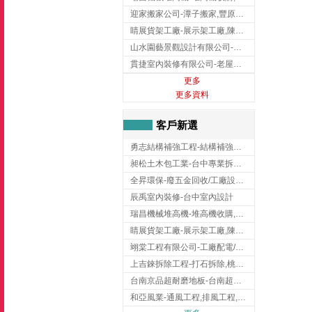
迎家搬家公司-潭子搬家,豐原搬家,大雅搬家,大甲搬家,台中推薦搬家,台中搬家
睛展貨架工廠-展示架工廠,陳列架,台中展示架工廠
山水園藝景觀設計有限公司-景觀工程,景觀設計,新竹園藝工程,新竹景觀設計
貫捷室內裝修有限公司-老屋翻新工程,台中老屋翻新工程,台中舊屋翻新
更多
更多資料
客戶新選
勇志結構補強工程-結構補強工程 ,桃園結構補強工程,龍潭結構補強工程
昶松土木包工業-台中專業拆除工程/挖土機出租
全昇環保-廢五金回收/工廠設備收購/機械設備回收/高價收購廠房設備
辰禹室內裝修-台中室內設計
瑞昌機械堆高機-堆高機收購,新北市堆高機,桃園堆高機
睛展貨架工廠-展示架工廠,陳列架,台中展示架工廠
翊棠工程有限公司-工廠配電/高雄消防機電公司
上吉錸拆除工程-打石拆除,桃園打石拆除,桃園拆除工程
台南京品超耐磨地板-台南超耐磨地板
和亞風業-通風工程,排風工程,彰化通風工程,彰化排風工程