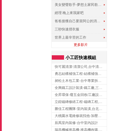
美女變聲歌手-夢想土家民歌傳遍世界
經理.晚上來我家吧
爸爸接獲自己要當阿公的消息，反應史上最可愛!!!
三秒快速摺衣服
世界上最辛苦的工作
更多影片
小工匠快速模組
快可麗清潔-清潔公司,台中清潔公司,台中居家清潔
勇志結構補強工程-結構補強工程 ,桃園結構補強工程,龍潭結構補強工程
昶松土木包工業-台中專業拆除工程/挖土機出租
全興鐵工設計裝潢-鐵工廠,三峽鐵工廠,台北鐵工廠
全昇環保-廢五金回收/工廠設備收購/機械設備回收/高價收購廠房設備
立鍠磁磚修繕工程-磁磚工程,磁磚修補,新竹磁磚工程
勝佳工程團隊-室內裝潢,台北房屋裝修,三重室內裝修
大桃園水電維修就找他-加壓馬達,抽水馬達,桃園水電行,中壢水電
辰禹室內裝修-台中室內設計
瑞昌機械堆高機-堆高機收購,新北市堆高機,桃園堆高機