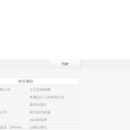
TOP
友站連結
限公司
小工匠開鎖網
米雅設計工程有限公司
新琪水電行
公司
暐凡室內裝修
ispa愛美網
愛車的絕佳防護面具 【Masked車體包
劼興企業社