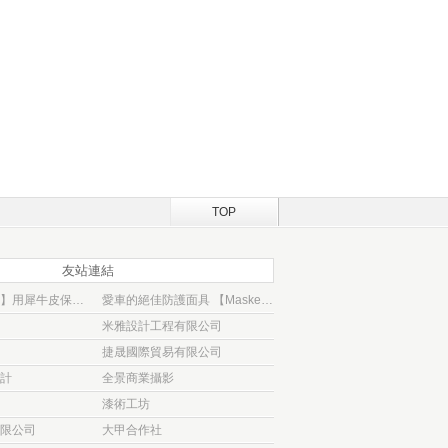
TOP
友站連結
【大衛汽車包膜】用犀牛皮保護貼 為愛車穿
愛車的絕佳防護面具 【Masked車體包
米雅設計工程有限公司
捷晟國際貿易有限公司
計
全景商業攝影
漆術工坊
限公司
大甲合作社