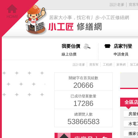
設計老爹
│
窩客
居家大小事，找它有丿步-小工匠修繕網
我要估價
店家刊登
線上估價
申請會員
│
│
│
│
設計老爹
窩客幫
工程網
家事網
加工
關鍵字在首頁組數
20666
已成功發案數量
17286
全區
房屋
總瀏覽人數
53866583
水電
搬家