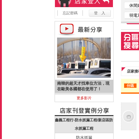
休閒
忘記密碼
弱電
店家搜
南韓的超天才找車位方法，現
分區
在歐美各國都在使用了！
更多影片
鑫義工程行-防水抓漏工程/新店區防
水抓漏工程
防水抓漏