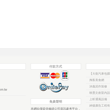
付款方式
掏客美食網
沐義泥作裝修
om.tw
映墨文創室內設
上昕通風設備
免責聲明
紳揚廣告工程有
本網站僅提供修繕公司資訊參考平台，