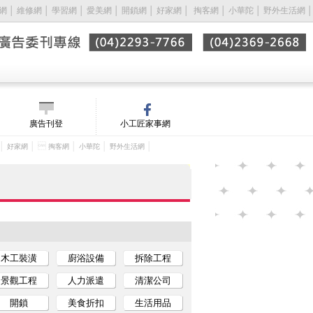
網
│
維修網
│
學習網
│
愛美網
│
開鎖網
│
好家網
│ 
掏客網
│
小華陀
│
野外生活網
│
廣告刊登
小工匠家事網
│
│ 
│
│
│
好家網
掏客網
小華陀
野外生活網
木工裝潢
廚浴設備
拆除工程
景觀工程
人力派遣
清潔公司
開鎖
美食折扣
生活用品