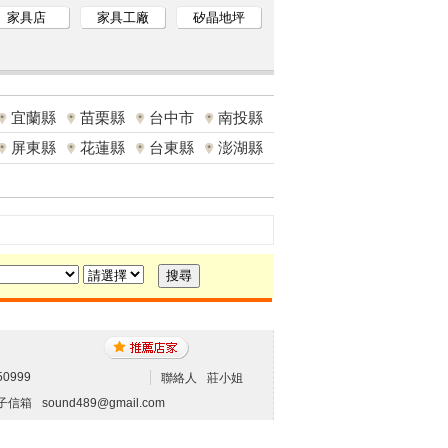
家具店
家具工廠
矽晶地坪
宜蘭縣
苗栗縣
台中市
南投縣
屏東縣
花蓮縣
台東縣
澎湖縣
50999
聯絡人
莊小姐
子信箱
sound489@gmail.com