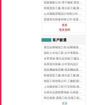
迎家搬家公司-潭子搬家,豐原搬家,大雅搬家,大甲搬家,台中推薦搬家,台中搬家
睛展貨架工廠-展示架工廠,陳列架,台中展示架工廠
山水園藝景觀設計有限公司-景觀工程,景觀設計,新竹園藝工程,新竹景觀設計
貫捷室內裝修有限公司-老屋翻新工程,台中老屋翻新工程,台中舊屋翻新
更多
更多資料
客戶新選
勇志結構補強工程-結構補強工程 ,桃園結構補強工程,龍潭結構補強工程
昶松土木包工業-台中專業拆除工程/挖土機出租
全昇環保-廢五金回收/工廠設備收購/機械設備回收/高價收購廠房設備
辰禹室內裝修-台中室內設計
瑞昌機械堆高機-堆高機收購,新北市堆高機,桃園堆高機
睛展貨架工廠-展示架工廠,陳列架,台中展示架工廠
翊棠工程有限公司-工廠配電/高雄消防機電公司
上吉錸拆除工程-打石拆除,桃園打石拆除,桃園拆除工程
台南京品超耐磨地板-台南超耐磨地板
和亞風業-通風工程,排風工程,彰化通風工程,彰化排風工程
更多