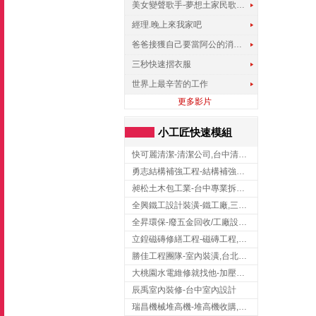
美女變聲歌手-夢想土家民歌傳遍世界
經理.晚上來我家吧
爸爸接獲自己要當阿公的消息，反應史上最可愛!!!
三秒快速摺衣服
世界上最辛苦的工作
更多影片
小工匠快速模組
快可麗清潔-清潔公司,台中清潔公司,台中居家清潔
勇志結構補強工程-結構補強工程 ,桃園結構補強工程,龍潭結構補強工程
昶松土木包工業-台中專業拆除工程/挖土機出租
全興鐵工設計裝潢-鐵工廠,三峽鐵工廠,台北鐵工廠
全昇環保-廢五金回收/工廠設備收購/機械設備回收/高價收購廠房設備
立鍠磁磚修繕工程-磁磚工程,磁磚修補,新竹磁磚工程
勝佳工程團隊-室內裝潢,台北房屋裝修,三重室內裝修
大桃園水電維修就找他-加壓馬達,抽水馬達,桃園水電行,中壢水電
辰禹室內裝修-台中室內設計
瑞昌機械堆高機-堆高機收購,新北市堆高機,桃園堆高機