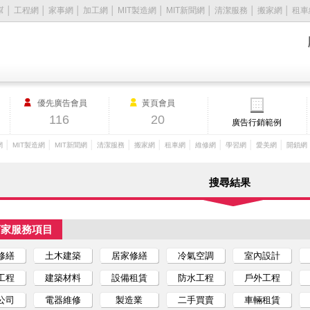
幫
│
工程網
│
家事網
│
加工網
│
MIT製造網
│
MIT新聞網
│
清潔服務
│
搬家網
│
租車
優先廣告會員
黃頁會員
116
20
廣告行銷範例
│
│
│
│
│
│
│
│
│
網
MIT製造網
MIT新聞網
清潔服務
搬家網
租車網
維修網
學習網
愛美網
開鎖網
搜尋結果
店家服務項目
修繕
土木建築
居家修繕
冷氣空調
室內設計
工程
建築材料
設備租賃
防水工程
戶外工程
公司
電器維修
製造業
二手買賣
車輛租賃