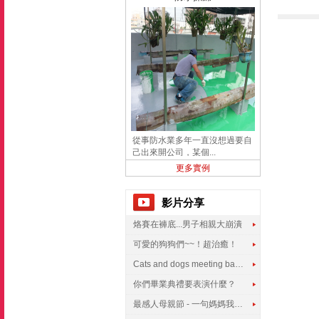
從事防水業多年一直沒想過要自
己出來開公司，某個...
更多實例
影片分享
烙賽在褲底...男子相親大崩潰
可愛的狗狗們~~！超治癒！
Cats and dogs meeting babies for the first time
你們畢業典禮要表演什麼？
最感人母親節 - 一句媽媽我愛你