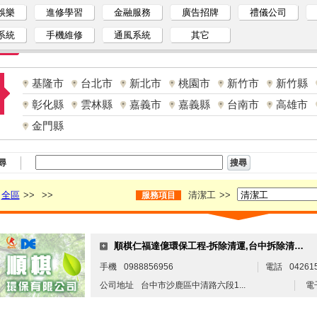
娛樂
進修學習
金融服務
廣告招牌
禮儀公司
系統
手機維修
通風系統
其它
基隆市
台北市
新北市
桃園市
新竹市
新竹縣
彰化縣
雲林縣
嘉義市
嘉義縣
台南市
高雄市
金門縣
尋
全區
>>
>>
清潔工
>>
服務項目
順棋仁福達億環保工程-拆除清運,台中拆除清運,台中拆除工程
手機
0988856956
電話
04261
公司地址
台中市沙鹿區中清路六段1...
電