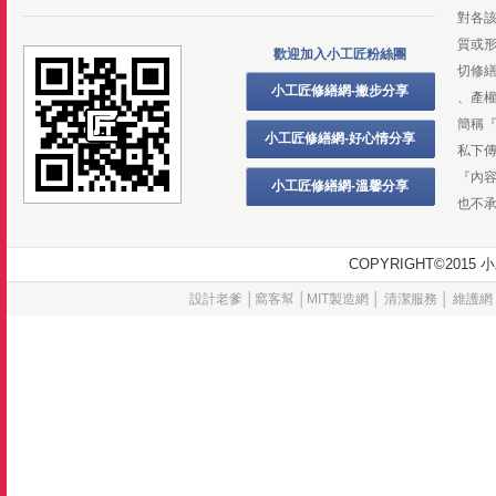
對各
質或
歡迎加入小工匠粉絲團
切修
小工匠修繕網-撇步分享
、產
簡稱
小工匠修繕網-好心情分享
私下
『內
小工匠修繕網-溫馨分享
也不
COPYRIGHT©20
設計老爹
│
窩客幫
│
MIT製造網
│
清潔服務
│
維護網