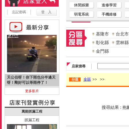
休閒娛樂
進修學習
忘記密碼
弱電系統
手機維修
基隆市
台北市
彰化縣
雲林縣
金門縣
店家搜尋
天公伯呀！你下雨也分半邊天
全區
>>
>>
分區
呀！剛好可以等雨停了！
更多影片
搜尋結果 : 
萬能抓漏工程
抓漏工程