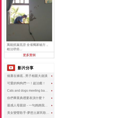
萬能抓漏見證 全省獨家秘方，
根治壁癌...
更多實例
影片分享
烙賽在褲底...男子相親大崩潰
可愛的狗狗們~~！超治癒！
Cats and dogs meeting babies for the first time
你們畢業典禮要表演什麼？
最感人母親節 - 一句媽媽我愛你
美女變聲歌手-夢想土家民歌傳遍世界