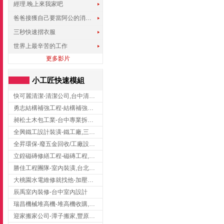
經理.晚上來我家吧
爸爸接獲自己要當阿公的消息，反應史上最可愛!!!
三秒快速摺衣服
世界上最辛苦的工作
更多影片
小工匠快速模組
快可麗清潔-清潔公司,台中清潔公司,台中居家清潔
勇志結構補強工程-結構補強工程 ,桃園結構補強工程,龍潭結構補強工程
昶松土木包工業-台中專業拆除工程/挖土機出租
全興鐵工設計裝潢-鐵工廠,三峽鐵工廠,台北鐵工廠
全昇環保-廢五金回收/工廠設備收購/機械設備回收/高價收購廠房設備
立鍠磁磚修繕工程-磁磚工程,磁磚修補,新竹磁磚工程
勝佳工程團隊-室內裝潢,台北房屋裝修,三重室內裝修
大桃園水電維修就找他-加壓馬達,抽水馬達,桃園水電行,中壢水電
辰禹室內裝修-台中室內設計
瑞昌機械堆高機-堆高機收購,新北市堆高機,桃園堆高機
迎家搬家公司-潭子搬家,豐原搬家,大雅搬家,大甲搬家,台中推薦搬家,台中搬家