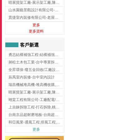
睛展貨架工廠-展示架工廠,陳列架,台中展示架工廠
山水園藝景觀設計有限公司-景觀工程,景觀設計,新竹園藝工程,新竹景觀設計
貫捷室內裝修有限公司-老屋翻新工程,台中老屋翻新工程,台中舊屋翻新
更多
更多資料
客戶新選
勇志結構補強工程-結構補強工程 ,桃園結構補強工程,龍潭結構補強工程
昶松土木包工業-台中專業拆除工程/挖土機出租
全昇環保-廢五金回收/工廠設備收購/機械設備回收/高價收購廠房設備
辰禹室內裝修-台中室內設計
瑞昌機械堆高機-堆高機收購,新北市堆高機,桃園堆高機
睛展貨架工廠-展示架工廠,陳列架,台中展示架工廠
翊棠工程有限公司-工廠配電/高雄消防機電公司
上吉錸拆除工程-打石拆除,桃園打石拆除,桃園拆除工程
台南京品超耐磨地板-台南超耐磨地板
和亞風業-通風工程,排風工程,彰化通風工程,彰化排風工程
更多