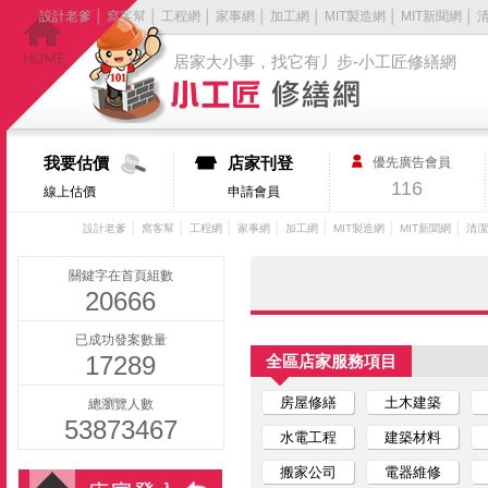
設計老爹
│
窩客幫
│
工程網
│
家事網
│
加工網
│
MIT製造網
│
MIT新聞網
│
居家大小事，找它有丿步-小工匠修繕網
我要估價
店家刊登
優先廣告會員
116
線上估價
申請會員
│
│
│
│
│
│
│
設計老爹
窩客幫
工程網
家事網
加工網
MIT製造網
MIT新聞網
清潔
關鍵字在首頁組數
20666
已成功發案數量
17289
全區店家服務項目
房屋修繕
土木建築
總瀏覽人數
53873467
水電工程
建築材料
搬家公司
電器維修