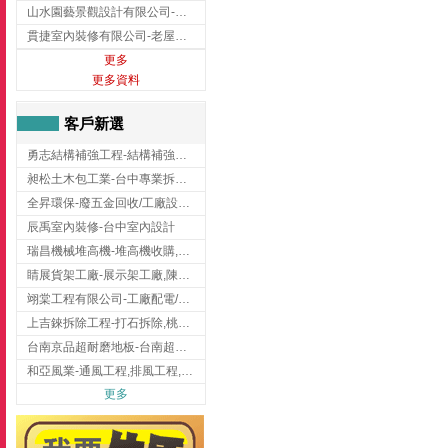
山水園藝景觀設計有限公司-景觀工程,景觀設計,新竹園藝工程,新竹景觀設計
貫捷室內裝修有限公司-老屋翻新工程,台中老屋翻新工程,台中舊屋翻新
更多
更多資料
客戶新選
勇志結構補強工程-結構補強工程 ,桃園結構補強工程,龍潭結構補強工程
昶松土木包工業-台中專業拆除工程/挖土機出租
全昇環保-廢五金回收/工廠設備收購/機械設備回收/高價收購廠房設備
辰禹室內裝修-台中室內設計
瑞昌機械堆高機-堆高機收購,新北市堆高機,桃園堆高機
睛展貨架工廠-展示架工廠,陳列架,台中展示架工廠
翊棠工程有限公司-工廠配電/高雄消防機電公司
上吉錸拆除工程-打石拆除,桃園打石拆除,桃園拆除工程
台南京品超耐磨地板-台南超耐磨地板
和亞風業-通風工程,排風工程,彰化通風工程,彰化排風工程
更多