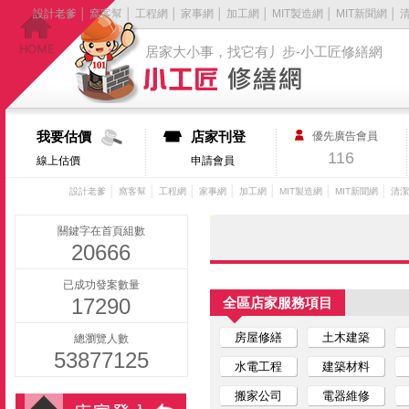
設計老爹
│
窩客幫
│
工程網
│
家事網
│
加工網
│
MIT製造網
│
MIT新聞網
│
居家大小事，找它有丿步-小工匠修繕網
我要估價
店家刊登
優先廣告會員
116
線上估價
申請會員
│
│
│
│
│
│
│
設計老爹
窩客幫
工程網
家事網
加工網
MIT製造網
MIT新聞網
清潔
關鍵字在首頁組數
20666
已成功發案數量
17290
全區店家服務項目
房屋修繕
土木建築
總瀏覽人數
53877125
水電工程
建築材料
搬家公司
電器維修