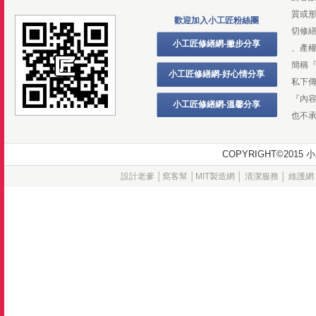
質或
歡迎加入小工匠粉絲團
切修
小工匠修繕網-撇步分享
、產
簡稱
小工匠修繕網-好心情分享
私下
『內
小工匠修繕網-溫馨分享
也不
COPYRIGHT©20
設計老爹
│
窩客幫
│
MIT製造網
│
清潔服務
│
維護網