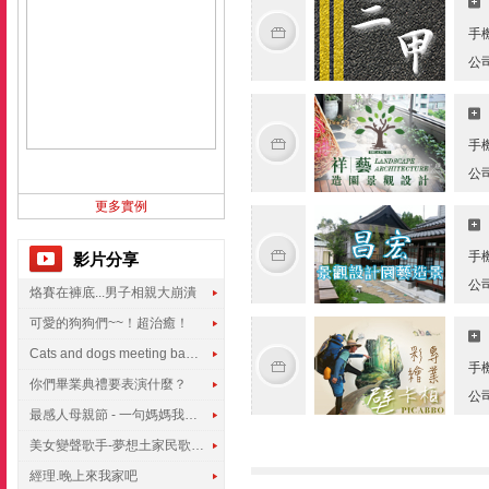
手
公
手
公
更多實例
手
影片分享
公
烙賽在褲底...男子相親大崩潰
可愛的狗狗們~~！超治癒！
Cats and dogs meeting babies for the first time
手
你們畢業典禮要表演什麼？
公
最感人母親節 - 一句媽媽我愛你
美女變聲歌手-夢想土家民歌傳遍世界
經理.晚上來我家吧