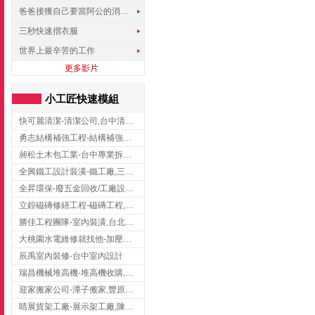
爸爸接獲自己要當阿公的消息，反應史上最可愛!!!
三秒快速摺衣服
世界上最辛苦的工作
更多影片
小工匠快速模組
快可麗清潔-清潔公司,台中清潔公司,台中居家清潔
勇志結構補強工程-結構補強工程 ,桃園結構補強工程,龍潭結構補強工程
昶松土木包工業-台中專業拆除工程/挖土機出租
全興鐵工設計裝潢-鐵工廠,三峽鐵工廠,台北鐵工廠
全昇環保-廢五金回收/工廠設備收購/機械設備回收/高價收購廠房設備
立鍠磁磚修繕工程-磁磚工程,磁磚修補,新竹磁磚工程
勝佳工程團隊-室內裝潢,台北房屋裝修,三重室內裝修
大桃園水電維修就找他-加壓馬達,抽水馬達,桃園水電行,中壢水電
辰禹室內裝修-台中室內設計
瑞昌機械堆高機-堆高機收購,新北市堆高機,桃園堆高機
迎家搬家公司-潭子搬家,豐原搬家,大雅搬家,大甲搬家,台中推薦搬家,台中搬家
睛展貨架工廠-展示架工廠,陳列架,台中展示架工廠