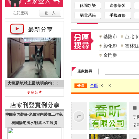
休閒娛樂
進修學習
忘記密碼
弱電系統
手機維修
基隆市
台北市
彰化縣
雲林縣
金門縣
店家搜尋
大概是地球上最聰明的狗！！
全區
>>
>>
分區
更多影片
桃園室內裝修-米蕾室內裝修工作室/
手
桃園陽宅風水/桃園木工裝潢
公