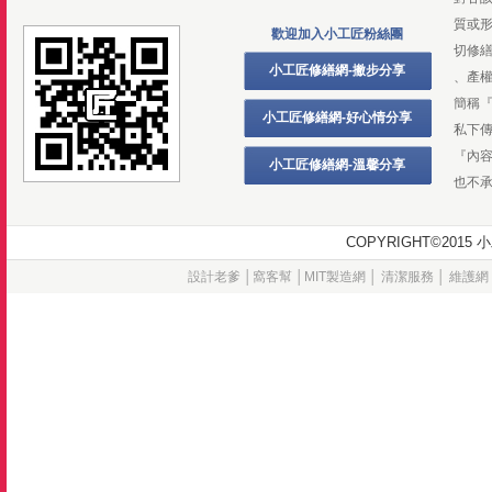
質或
歡迎加入小工匠粉絲團
切修
小工匠修繕網-撇步分享
、產
簡稱
小工匠修繕網-好心情分享
私下
『內
小工匠修繕網-溫馨分享
也不
COPYRIGHT©20
設計老爹
│
窩客幫
│
MIT製造網
│
清潔服務
│
維護網