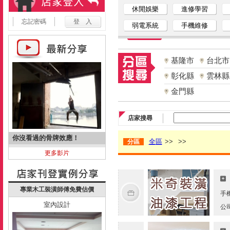
休閒娛樂
進修學習
忘記密碼
弱電系統
手機維修
基隆市
台北市
彰化縣
雲林縣
金門縣
店家搜尋
你沒看過的骨牌效應！
全區
>>
>>
分區
更多影片
專業木工裝潢師傅免費估價
手
室內設計
公