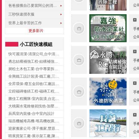
公
爸爸接獲自己要當阿公的消息，反應史上最可愛!!!
三秒快速摺衣服
世界上最辛苦的工作
手
更多影片
公
小工匠快速模組
快可麗清潔-清潔公司,台中清潔公司,台中居家清潔
手
勇志結構補強工程-結構補強工程 ,桃園結構補強工程,龍潭結構補強工程
公
昶松土木包工業-台中專業拆除工程/挖土機出租
全興鐵工設計裝潢-鐵工廠,三峽鐵工廠,台北鐵工廠
全昇環保-廢五金回收/工廠設備收購/機械設備回收/高價收購廠房設備
立鍠磁磚修繕工程-磁磚工程,磁磚修補,新竹磁磚工程
手
勝佳工程團隊-室內裝潢,台北房屋裝修,三重室內裝修
公
大桃園水電維修就找他-加壓馬達,抽水馬達,桃園水電行,中壢水電
辰禹室內裝修-台中室內設計
瑞昌機械堆高機-堆高機收購,新北市堆高機,桃園堆高機
手
迎家搬家公司-潭子搬家,豐原搬家,大雅搬家,大甲搬家,台中推薦搬家,台中搬家
公
睛展貨架工廠-展示架工廠,陳列架,台中展示架工廠