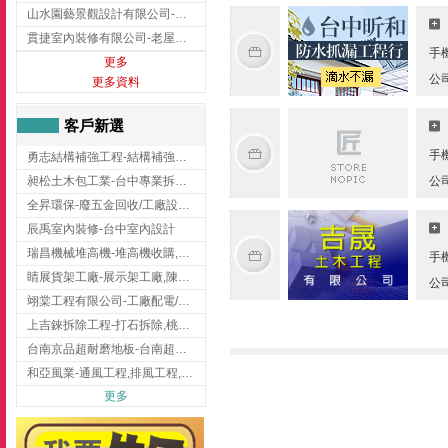
山水園藝景觀設計有限公司-景觀工程,景觀設計,新竹園藝工程,新竹景觀設計
貫捷室內裝修有限公司-老屋翻新工程,台中老屋翻新工程,台中舊屋翻新
手
更多
公
更多資料
客戶新選
手
勇志結構補強工程-結構補強工程 ,桃園結構補強工程,龍潭結構補強工程
昶松土木包工業-台中專業拆除工程/挖土機出租
公
全昇環保-廢五金回收/工廠設備收購/機械設備回收/高價收購廠房設備
辰禹室內裝修-台中室內設計
瑞昌機械堆高機-堆高機收購,新北市堆高機,桃園堆高機
手
睛展貨架工廠-展示架工廠,陳列架,台中展示架工廠
公
翊棠工程有限公司-工廠配電/高雄消防機電公司
上吉錸拆除工程-打石拆除,桃園打石拆除,桃園拆除工程
台南京品超耐磨地板-台南超耐磨地板
和亞風業-通風工程,排風工程,彰化通風工程,彰化排風工程
更多