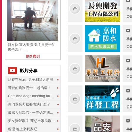
手
公
手
新方位.室內裝潢 業主只要告知
公
房子需求、...
更多實例
手
影片分享
公
烙賽在褲底...男子相親大崩潰
可愛的狗狗們~~！超治癒！
Cats and dogs meeting babies for the first time
手
你們畢業典禮要表演什麼？
公
最感人母親節 - 一句媽媽我愛你
美女變聲歌手-夢想土家民歌傳遍世界
經理.晚上來我家吧
手