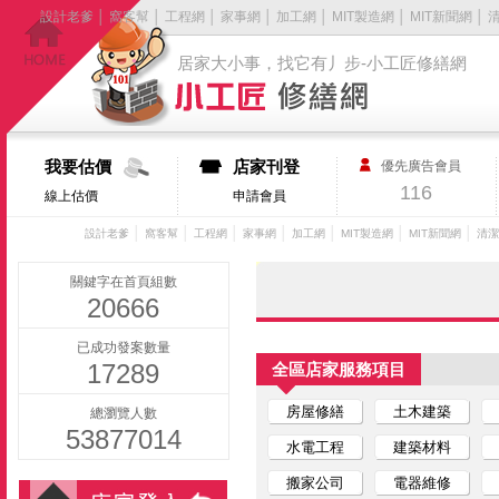
設計老爹
│
窩客幫
│
工程網
│
家事網
│
加工網
│
MIT製造網
│
MIT新聞網
│
居家大小事，找它有丿步-小工匠修繕網
我要估價
店家刊登
優先廣告會員
116
線上估價
申請會員
│
│
│
│
│
│
│
設計老爹
窩客幫
工程網
家事網
加工網
MIT製造網
MIT新聞網
清潔
關鍵字在首頁組數
20666
已成功發案數量
17289
全區店家服務項目
房屋修繕
土木建築
總瀏覽人數
53877014
水電工程
建築材料
搬家公司
電器維修