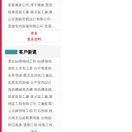
迎家搬家公司-潭子搬家,豐原搬家,大雅搬家,大甲搬家,台中推薦搬家,台中搬家
睛展貨架工廠-展示架工廠,陳列架,台中展示架工廠
山水園藝景觀設計有限公司-景觀工程,景觀設計,新竹園藝工程,新竹景觀設計
貫捷室內裝修有限公司-老屋翻新工程,台中老屋翻新工程,台中舊屋翻新
更多
更多資料
客戶新選
勇志結構補強工程-結構補強工程 ,桃園結構補強工程,龍潭結構補強工程
昶松土木包工業-台中專業拆除工程/挖土機出租
全昇環保-廢五金回收/工廠設備收購/機械設備回收/高價收購廠房設備
辰禹室內裝修-台中室內設計
瑞昌機械堆高機-堆高機收購,新北市堆高機,桃園堆高機
睛展貨架工廠-展示架工廠,陳列架,台中展示架工廠
翊棠工程有限公司-工廠配電/高雄消防機電公司
上吉錸拆除工程-打石拆除,桃園打石拆除,桃園拆除工程
台南京品超耐磨地板-台南超耐磨地板
和亞風業-通風工程,排風工程,彰化通風工程,彰化排風工程
更多