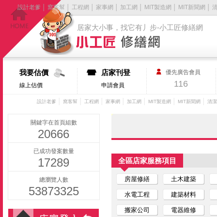
設計老爹
│
窩客幫
│
工程網
│
家事網
│
加工網
│
MIT製造網
│
MIT新聞網
│
居家大小事，找它有丿步-小工匠修繕網
我要估價
店家刊登
優先廣告會員
116
線上估價
申請會員
│
│
│
│
│
│
│
設計老爹
窩客幫
工程網
家事網
加工網
MIT製造網
MIT新聞網
清潔
關鍵字在首頁組數
20666
已成功發案數量
17289
全區店家服務項目
房屋修繕
土木建築
總瀏覽人數
53873325
水電工程
建築材料
搬家公司
電器維修