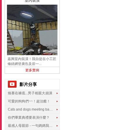
室內裝潢
嘉興室內裝潢！我自從在小工匠
修繕網登廣告及前一...
更多實例
影片分享
烙賽在褲底...男子相親大崩潰
可愛的狗狗們~~！超治癒！
Cats and dogs meeting babies for the first time
你們畢業典禮要表演什麼？
最感人母親節 - 一句媽媽我愛你