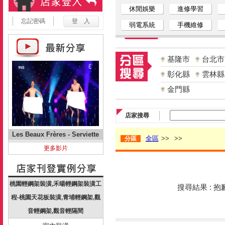
休閒娛樂
進修學習
忘記密碼
弱電系統
手機維修
基隆市
台北市
彰化縣
雲林縣
金門縣
店家搜尋
Les Beaux Frères - Serviette
全區
>>
>>
分區
更多影片
桃園輕鋼架裝潢,禾暘輕鋼架裝潢工
搜尋結果 : 
程-桃園天花板裝潢,青埔輕鋼架,觀
音輕鋼架,觀音輕隔間