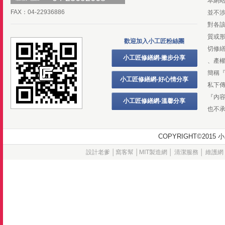
本網
FAX：04-22936886
並不
對各
質或
歡迎加入小工匠粉絲團
切修
小工匠修繕網-撇步分享
、產
簡稱
小工匠修繕網-好心情分享
私下
『內
小工匠修繕網-溫馨分享
也不
COPYRIGHT©20
設計老爹
│
窩客幫
│
MIT製造網
│
清潔服務
│
維護網