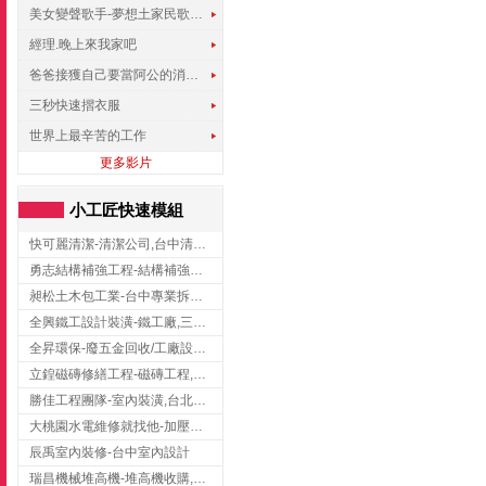
美女變聲歌手-夢想土家民歌傳遍世界
經理.晚上來我家吧
爸爸接獲自己要當阿公的消息，反應史上最可愛!!!
三秒快速摺衣服
世界上最辛苦的工作
更多影片
小工匠快速模組
快可麗清潔-清潔公司,台中清潔公司,台中居家清潔
勇志結構補強工程-結構補強工程 ,桃園結構補強工程,龍潭結構補強工程
昶松土木包工業-台中專業拆除工程/挖土機出租
全興鐵工設計裝潢-鐵工廠,三峽鐵工廠,台北鐵工廠
全昇環保-廢五金回收/工廠設備收購/機械設備回收/高價收購廠房設備
立鍠磁磚修繕工程-磁磚工程,磁磚修補,新竹磁磚工程
勝佳工程團隊-室內裝潢,台北房屋裝修,三重室內裝修
大桃園水電維修就找他-加壓馬達,抽水馬達,桃園水電行,中壢水電
辰禹室內裝修-台中室內設計
瑞昌機械堆高機-堆高機收購,新北市堆高機,桃園堆高機