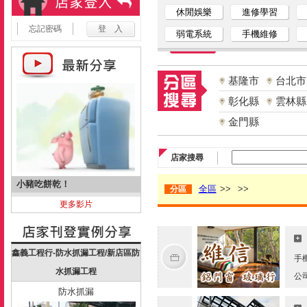
休閒娛樂
進修學習
忘記密碼
弱電系統
手機維修
基隆市
台北市
彰化縣
雲林縣
金門縣
店家搜尋
小豬吃餅乾！
全區
>>
>>
分區
更多影片
鑫義工程行-防水抓漏工程/新店區防
手
水抓漏工程
公
防水抓漏