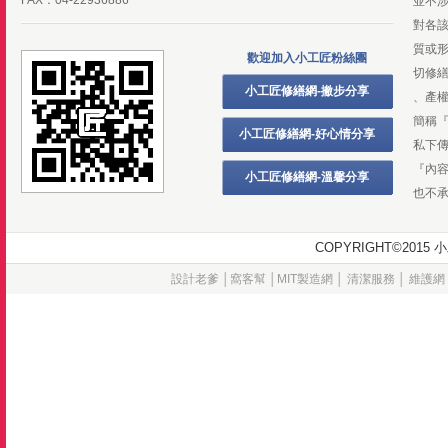
FAX：04-22936886
並不
對各
質或
歡迎加入小工匠粉絲團
切修
小工匠修繕網-撇步分享
、產
簡稱
小工匠修繕網-好心情分享
私下
『內
小工匠修繕網-溫馨分享
也不
COPYRIGHT©20
設計老爹
│
窩客幫
│
MIT製造網
│
清潔服務
│
維護網