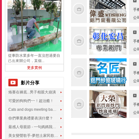
手
公
手
公
從事防水業多年一直沒想過要自
己出來開公司，某個...
更多實例
手
公
影片分享
烙賽在褲底...男子相親大崩潰
可愛的狗狗們~~！超治癒！
手
Cats and dogs meeting babies for the first time
公
你們畢業典禮要表演什麼？
最感人母親節 - 一句媽媽我愛你
美女變聲歌手-夢想土家民歌傳遍世界