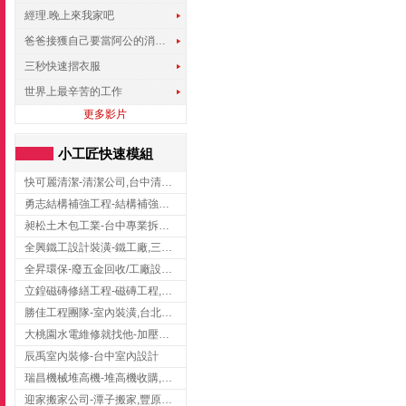
經理.晚上來我家吧
爸爸接獲自己要當阿公的消息，反應史上最可愛!!!
三秒快速摺衣服
世界上最辛苦的工作
更多影片
小工匠快速模組
快可麗清潔-清潔公司,台中清潔公司,台中居家清潔
勇志結構補強工程-結構補強工程 ,桃園結構補強工程,龍潭結構補強工程
昶松土木包工業-台中專業拆除工程/挖土機出租
全興鐵工設計裝潢-鐵工廠,三峽鐵工廠,台北鐵工廠
全昇環保-廢五金回收/工廠設備收購/機械設備回收/高價收購廠房設備
立鍠磁磚修繕工程-磁磚工程,磁磚修補,新竹磁磚工程
勝佳工程團隊-室內裝潢,台北房屋裝修,三重室內裝修
大桃園水電維修就找他-加壓馬達,抽水馬達,桃園水電行,中壢水電
辰禹室內裝修-台中室內設計
瑞昌機械堆高機-堆高機收購,新北市堆高機,桃園堆高機
迎家搬家公司-潭子搬家,豐原搬家,大雅搬家,大甲搬家,台中推薦搬家,台中搬家