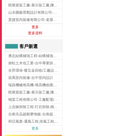
睛展貨架工廠-展示架工廠,陳列架,台中展示架工廠
山水園藝景觀設計有限公司-景觀工程,景觀設計,新竹園藝工程,新竹景觀設計
貫捷室內裝修有限公司-老屋翻新工程,台中老屋翻新工程,台中舊屋翻新
更多
更多資料
客戶新選
勇志結構補強工程-結構補強工程 ,桃園結構補強工程,龍潭結構補強工程
昶松土木包工業-台中專業拆除工程/挖土機出租
全昇環保-廢五金回收/工廠設備收購/機械設備回收/高價收購廠房設備
辰禹室內裝修-台中室內設計
瑞昌機械堆高機-堆高機收購,新北市堆高機,桃園堆高機
睛展貨架工廠-展示架工廠,陳列架,台中展示架工廠
翊棠工程有限公司-工廠配電/高雄消防機電公司
上吉錸拆除工程-打石拆除,桃園打石拆除,桃園拆除工程
台南京品超耐磨地板-台南超耐磨地板
和亞風業-通風工程,排風工程,彰化通風工程,彰化排風工程
更多