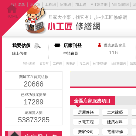
設計老爹
│
窩客幫
│
工程網
│
家事網
│
加工網
│
MIT製造網
│
MIT新聞網
│
居家大小事，找它有丿步-小工匠修繕網
我要估價
店家刊登
優先廣告會員
116
線上估價
申請會員
│
│
│
│
│
│
│
設計老爹
窩客幫
工程網
家事網
加工網
MIT製造網
MIT新聞網
清潔
關鍵字在首頁組數
20666
已成功發案數量
17289
全區店家服務項目
房屋修繕
土木建築
總瀏覽人數
53873285
水電工程
建築材料
搬家公司
電器維修