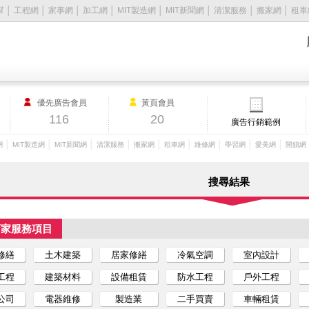
幫
│
工程網
│
家事網
│
加工網
│
MIT製造網
│
MIT新聞網
│
清潔服務
│
搬家網
│
租車
優先廣告會員
黃頁會員
116
20
廣告行銷範例
│
│
│
│
│
│
│
│
│
網
MIT製造網
MIT新聞網
清潔服務
搬家網
租車網
維修網
學習網
愛美網
開鎖網
搜尋結果
店家服務項目
修繕
土木建築
居家修繕
冷氣空調
室內設計
工程
建築材料
設備租賃
防水工程
戶外工程
公司
電器維修
製造業
二手買賣
車輛租賃