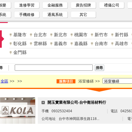
娛樂
進修學習
金融服務
廣告招牌
禮儀公司
系統
手機維修
通風系統
其它
基隆市
台北市
新北市
桃園市
新竹市
新竹縣
彰化縣
雲林縣
嘉義市
嘉義縣
台南市
高雄市
金門縣
尋
全區
>>
>>
浴室修繕
>>
服務項目
開玉實業有限公司-台中衛浴材料行
手機
0932532404
電話
04256
公司地址
台中市神岡區厚生路118...
電