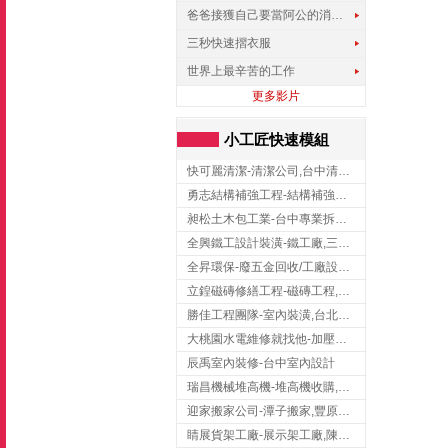
爸爸接獲自己要當阿公的消息，反應史上最可愛!!!
三秒快速摺衣服
世界上最辛苦的工作
更多影片
小工匠快速模組
快可麗清潔-清潔公司,台中清潔公司,台中居家清潔
勇志結構補強工程-結構補強工程 ,桃園結構補強工程,龍潭結構補強工程
昶松土木包工業-台中專業拆除工程/挖土機出租
全興鐵工設計裝潢-鐵工廠,三峽鐵工廠,台北鐵工廠
全昇環保-廢五金回收/工廠設備收購/機械設備回收/高價收購廠房設備
立鍠磁磚修繕工程-磁磚工程,磁磚修補,新竹磁磚工程
勝佳工程團隊-室內裝潢,台北房屋裝修,三重室內裝修
大桃園水電維修就找他-加壓馬達,抽水馬達,桃園水電行,中壢水電
辰禹室內裝修-台中室內設計
瑞昌機械堆高機-堆高機收購,新北市堆高機,桃園堆高機
迎家搬家公司-潭子搬家,豐原搬家,大雅搬家,大甲搬家,台中推薦搬家,台中搬家
睛展貨架工廠-展示架工廠,陳列架,台中展示架工廠