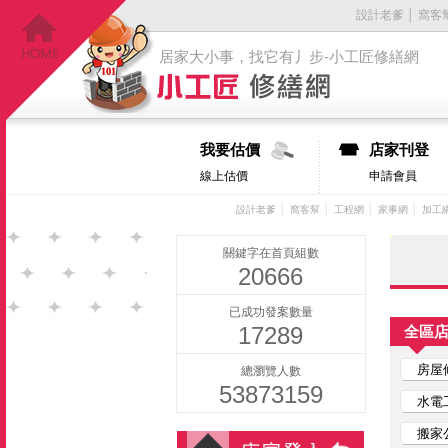
設計老爹
│
窩客
居家大小事，找它有丿步-小工匠修繕網
我要估價
店家刊登
線上估價
申請會員
│
│
│
│
設計老爹
窩客幫
工程網
家事網
加工
關鍵字在首頁組數
20666
已成功發案數量
17289
全區
房屋
總瀏覽人數
53873159
水電
搬家