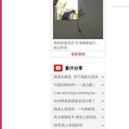
萬能抓漏見證 全省獨家秘方，
根治壁癌...
更多實例
影片分享
烙賽在褲底...男子相親大崩潰
可愛的狗狗們~~！超治癒！
Cats and dogs meeting babies for the first time
你們畢業典禮要表演什麼？
最感人母親節 - 一句媽媽我愛你
美女變聲歌手-夢想土家民歌傳遍世界
經理.晚上來我家吧