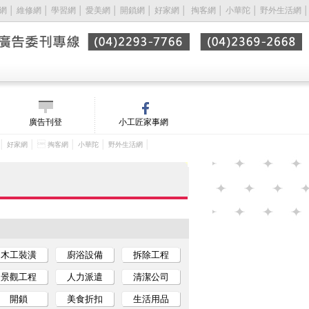
網
│
維修網
│
學習網
│
愛美網
│
開鎖網
│
好家網
│ 
掏客網
│
小華陀
│
野外生活網
│
廣告刊登
小工匠家事網
│
│ 
│
│
│
好家網
掏客網
小華陀
野外生活網
木工裝潢
廚浴設備
拆除工程
景觀工程
人力派遣
清潔公司
開鎖
美食折扣
生活用品