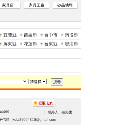
家具店
家具工廠
矽晶地坪
宜蘭縣
苗栗縣
台中市
南投縣
屏東縣
花蓮縣
台東縣
澎湖縣
34499
聯絡人
鍾先生
子信箱
kola29094316@gmail.com