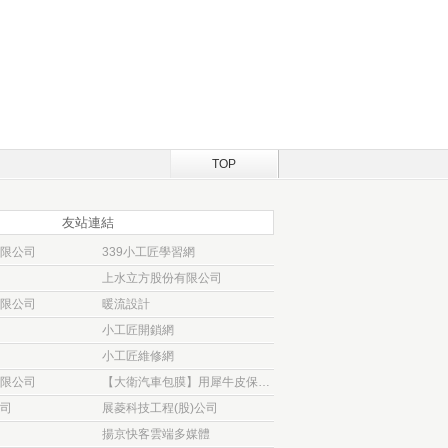
TOP
友站連結
限公司
339小工匠學習網
上水立方股份有限公司
限公司
暖流設計
小工匠開鎖網
小工匠維修網
限公司
【大衛汽車包膜】用犀牛皮保護貼 為愛車穿
司
展菱科技工程(股)公司
揚京快客雲端多媒體