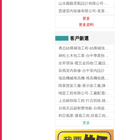
山水園藝景觀設計有限公司-景觀工程,景觀設計,新竹園藝工程,新竹景觀設計
貫捷室內裝修有限公司-老屋翻新工程,台中老屋翻新工程,台中舊屋翻新
更多
更多資料
客戶新選
勇志結構補強工程-結構補強工程 ,桃園結構補強工程,龍潭結構補強工程
昶松土木包工業-台中專業拆除工程/挖土機出租
全昇環保-廢五金回收/工廠設備收購/機械設備回收/高價收購廠房設備
辰禹室內裝修-台中室內設計
瑞昌機械堆高機-堆高機收購,新北市堆高機,桃園堆高機
睛展貨架工廠-展示架工廠,陳列架,台中展示架工廠
翊棠工程有限公司-工廠配電/高雄消防機電公司
上吉錸拆除工程-打石拆除,桃園打石拆除,桃園拆除工程
台南京品超耐磨地板-台南超耐磨地板
和亞風業-通風工程,排風工程,彰化通風工程,彰化排風工程
更多