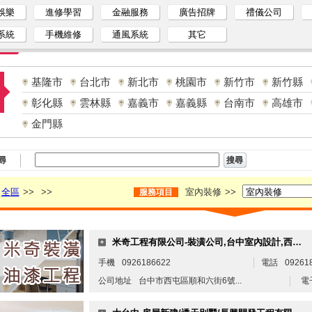
娛樂
進修學習
金融服務
廣告招牌
禮儀公司
系統
手機維修
通風系統
其它
基隆市
台北市
新北市
桃園市
新竹市
新竹縣
彰化縣
雲林縣
嘉義市
嘉義縣
台南市
高雄市
金門縣
尋
全區
>>
>>
室內裝修
>>
服務項目
米奇工程有限公司-裝潢公司,台中室內設計,西屯室內設計,台中裝潢,台中室內裝潢,台中油漆工程
手機
0926186622
電話
09261
公司地址
台中市西屯區順和六街6號...
電