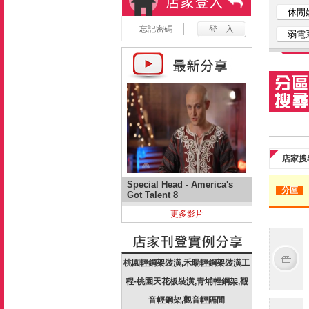
休閒
忘記密碼
弱電
店家搜
Special Head - America's
分區
Got Talent 8
更多影片
桃園輕鋼架裝潢,禾暘輕鋼架裝潢工
程-桃園天花板裝潢,青埔輕鋼架,觀
音輕鋼架,觀音輕隔間