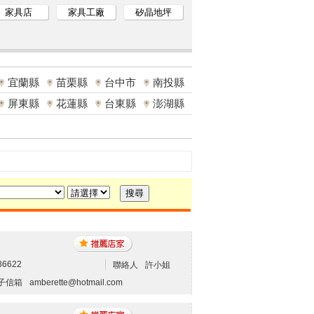
家具店
家具工廠
矽晶地坪
宜蘭縣
苗栗縣
台中市
南投縣
屏東縣
花蓮縣
台東縣
澎湖縣
86622
聯絡人
許小姐
子信箱
amberette@hotmail.com