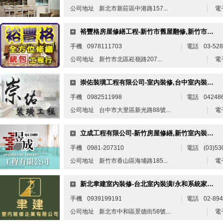
公司地址
新北市新莊區中港路157...
電
裕豐格房屋修繕工程-新竹市舊屋翻修,新竹市泥作工程,新竹市房屋改建,新竹市房屋修繕,新竹市套房改建
手機
0978111703
電話
03-52
公司地址
新竹市北區崧嶺路207...
電
崇佑裝璜工程有限公司-室內裝修,台中室內裝修,大里室內裝修
手機
0982511998
電話
04248
公司地址
台中市大里區新光路88號...
電
立成工程有限公司-新竹房屋修繕,新竹室內裝修公司
手機
0981-207310
電話
(03)53
公司地址
新竹市香山區海埔路185...
電
新北聿建室內裝修-台北室內裝潢/永和系統家具設計/中和舊屋翻新/板橋木工裝潢
手機
0939199191
電話
02-89
公司地址
新北市中和區景德街58號...
電