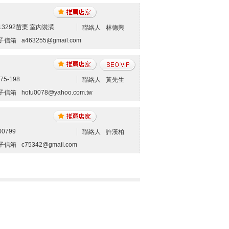
213292苗栗 室內裝潢
聯絡人
林德興
子信箱
a463255@gmail.com
75-198
聯絡人
黃先生
子信箱
hotu0078@yahoo.com.tw
00799
聯絡人
許漢柏
子信箱
c75342@gmail.com