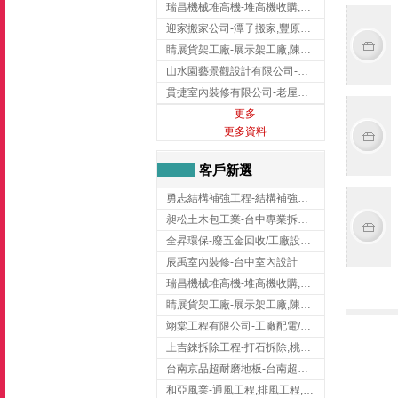
瑞昌機械堆高機-堆高機收購,新北市堆高機,桃園堆高機
迎家搬家公司-潭子搬家,豐原搬家,大雅搬家,大甲搬家,台中推薦搬家,台中搬家
睛展貨架工廠-展示架工廠,陳列架,台中展示架工廠
山水園藝景觀設計有限公司-景觀工程,景觀設計,新竹園藝工程,新竹景觀設計
貫捷室內裝修有限公司-老屋翻新工程,台中老屋翻新工程,台中舊屋翻新
更多
更多資料
客戶新選
勇志結構補強工程-結構補強工程 ,桃園結構補強工程,龍潭結構補強工程
昶松土木包工業-台中專業拆除工程/挖土機出租
全昇環保-廢五金回收/工廠設備收購/機械設備回收/高價收購廠房設備
辰禹室內裝修-台中室內設計
瑞昌機械堆高機-堆高機收購,新北市堆高機,桃園堆高機
睛展貨架工廠-展示架工廠,陳列架,台中展示架工廠
翊棠工程有限公司-工廠配電/高雄消防機電公司
上吉錸拆除工程-打石拆除,桃園打石拆除,桃園拆除工程
台南京品超耐磨地板-台南超耐磨地板
和亞風業-通風工程,排風工程,彰化通風工程,彰化排風工程