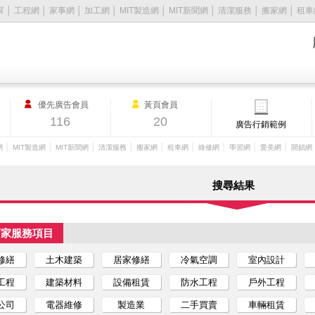
幫
│
工程網
│
家事網
│
加工網
│
MIT製造網
│
MIT新聞網
│
清潔服務
│
搬家網
│
租車
優先廣告會員
黃頁會員
116
20
廣告行銷範例
│
│
│
│
│
│
│
│
│
網
MIT製造網
MIT新聞網
清潔服務
搬家網
租車網
維修網
學習網
愛美網
開鎖網
搜尋結果
店家服務項目
修繕
土木建築
居家修繕
冷氣空調
室內設計
工程
建築材料
設備租賃
防水工程
戶外工程
公司
電器維修
製造業
二手買賣
車輛租賃