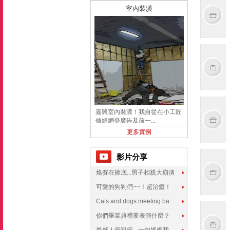
室內裝潢
嘉興室內裝潢！我自從在小工匠
修繕網登廣告及前一...
更多實例
影片分享
烙賽在褲底...男子相親大崩潰
可愛的狗狗們~~！超治癒！
Cats and dogs meeting babies for the first time
你們畢業典禮要表演什麼？