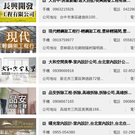
大台中-房屋新建/透天別墅/長興開發工程有限公司/鋼構整修工程
手機
0963215926
電話
04228
公司地址
台中市東區建德街100...
電
現代輕鋼架工程行-輕鋼架工程,雲林輕隔間,雲林輕鋼架,古坑輕鋼架工程
手機
0919759977
電話
05582
公司地址
雲林縣古坑鄉朝陽村陽明路...
電
大和空間美學-室內設計公司,台北室內設計公司,三重室內設計
手機
0939666918
電話
02-852
公司地址
新北市三重區興德路72號...
電
品安拆除工程-拆除,高雄拆除,拆除公司,高雄拆除公司,高雄裝潢拆除,高雄專業拆除
手機
0908667165
電話
09086
公司地址
高雄市三民區黃興路168...
電
曙光室內設計-室內設計,台北室內設計,台北住宅設計,台北居家設計
手機
0955-054380
電話
02-29