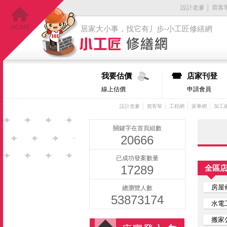
設計老爹
│
窩客
居家大小事，找它有丿步-小工匠修繕網
我要估價
店家刊登
線上估價
申請會員
│
│
│
│
設計老爹
窩客幫
工程網
家事網
加工
關鍵字在首頁組數
20666
已成功發案數量
17289
全區
房屋
總瀏覽人數
53873174
水電
搬家