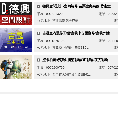
德興空間設計-室內裝修,苗栗室內裝修,竹南室內裝潢
手機
0923213292
電話
0923
公司地址
苗栗縣龍泉街67巷...
電
吉晟室內裝修工程/嘉義中古屋翻修/嘉義外牆隔熱/嘉義磁磚剝落/外牆拉皮
手機
0911875198
電話
0911-8
公司地址
嘉義縣中埔鄉中華路316...
電
壁卡柏藝術彩繪-牆壁彩繪/3D彩繪/夜光彩繪
手機
0970200799
電話
09702
公司地址
台中市大雅區民生路四段1...
電