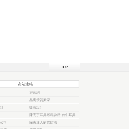
TOP
友站連結
好家網
品寓優質搬家
計
暖流設計
陳亮宇耳鼻喉科診所-台中耳鼻喉科診所
公司
除害達人病媒防治