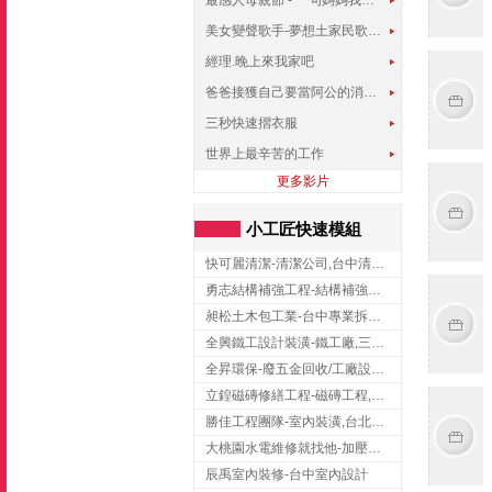
最感人母親節 - 一句媽媽我愛你
美女變聲歌手-夢想土家民歌傳遍世界
經理.晚上來我家吧
爸爸接獲自己要當阿公的消息，反應史上最可愛!!!
三秒快速摺衣服
世界上最辛苦的工作
更多影片
小工匠快速模組
快可麗清潔-清潔公司,台中清潔公司,台中居家清潔
勇志結構補強工程-結構補強工程 ,桃園結構補強工程,龍潭結構補強工程
昶松土木包工業-台中專業拆除工程/挖土機出租
全興鐵工設計裝潢-鐵工廠,三峽鐵工廠,台北鐵工廠
全昇環保-廢五金回收/工廠設備收購/機械設備回收/高價收購廠房設備
立鍠磁磚修繕工程-磁磚工程,磁磚修補,新竹磁磚工程
勝佳工程團隊-室內裝潢,台北房屋裝修,三重室內裝修
大桃園水電維修就找他-加壓馬達,抽水馬達,桃園水電行,中壢水電
辰禹室內裝修-台中室內設計