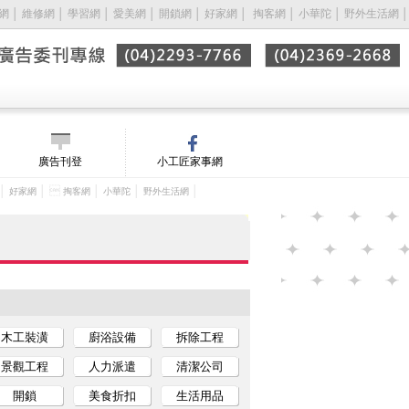
網
│
維修網
│
學習網
│
愛美網
│
開鎖網
│
好家網
│ 
掏客網
│
小華陀
│
野外生活網
│
廣告刊登
小工匠家事網
│
│ 
│
│
│
好家網
掏客網
小華陀
野外生活網
木工裝潢
廚浴設備
拆除工程
景觀工程
人力派遣
清潔公司
開鎖
美食折扣
生活用品