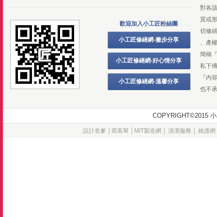
對各
質或
歡迎加入小工匠粉絲團
切修
小工匠修繕網-撇步分享
、產
簡稱
小工匠修繕網-好心情分享
私下
『內
小工匠修繕網-溫馨分享
也不
COPYRIGHT©20
設計老爹
│
窩客幫
│
MIT製造網
│
清潔服務
│
維護網