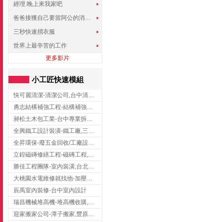
經理.晚上來我家吧
爸爸接獲自己要當阿公的消息，反應史上最可愛!!!
三秒快速摺衣服
世界上最辛苦的工作
更多影片
小工匠快速模組
快可麗清潔-清潔公司,台中清潔公司,台中居家清潔
勇志結構補強工程-結構補強工程 ,桃園結構補強工程,龍潭結構補強工程
昶松土木包工業-台中專業拆除工程/挖土機出租
全興鐵工設計裝潢-鐵工廠,三峽鐵工廠,台北鐵工廠
全昇環保-廢五金回收/工廠設備收購/機械設備回收/高價收購廠房設備
立鍠磁磚修繕工程-磁磚工程,磁磚修補,新竹磁磚工程
勝佳工程團隊-室內裝潢,台北房屋裝修,三重室內裝修
大桃園水電維修就找他-加壓馬達,抽水馬達,桃園水電行,中壢水電
辰禹室內裝修-台中室內設計
瑞昌機械堆高機-堆高機收購,新北市堆高機,桃園堆高機
迎家搬家公司-潭子搬家,豐原搬家,大雅搬家,大甲搬家,台中推薦搬家,台中搬家