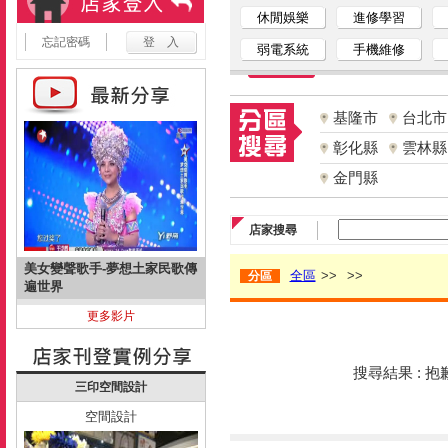
休閒娛樂
進修學習
忘記密碼
弱電系統
手機維修
基隆市
台北市
彰化縣
雲林縣
金門縣
店家搜尋
美女變聲歌手-夢想土家民歌傳
全區
>>
>>
分區
遍世界
更多影片
搜尋結果 : 
三印空間設計
空間設計