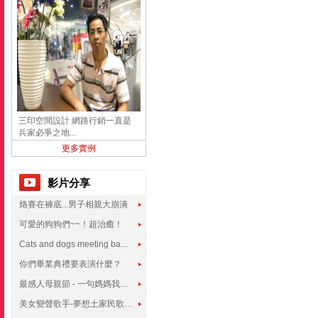
三印空間設計 網路行銷一直是
兵家必爭之地...
更多實例
影片分享
烙賽在褲底...男子相親大崩潰
可愛的狗狗們~~！超治癒！
Cats and dogs meeting babies for the first time
你們畢業典禮要表演什麼？
最感人母親節 - 一句媽媽我愛你
美女變聲歌手-夢想土家民歌傳遍世界