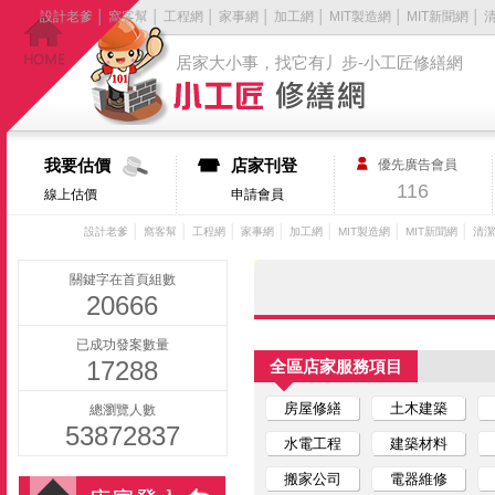
設計老爹
│
窩客幫
│
工程網
│
家事網
│
加工網
│
MIT製造網
│
MIT新聞網
│
居家大小事，找它有丿步-小工匠修繕網
我要估價
店家刊登
優先廣告會員
116
線上估價
申請會員
│
│
│
│
│
│
│
設計老爹
窩客幫
工程網
家事網
加工網
MIT製造網
MIT新聞網
清潔
關鍵字在首頁組數
20666
已成功發案數量
17288
全區店家服務項目
房屋修繕
土木建築
總瀏覽人數
53872837
水電工程
建築材料
搬家公司
電器維修