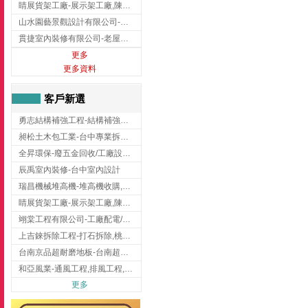
睛展貨架工廠-展示架工廠,陳列架,台中展示架工廠
山水園藝景觀設計有限公司-景觀工程,景觀設計,新竹園藝工程,新竹景觀設計
貫捷室內裝修有限公司-老屋翻新工程,台中老屋翻新工程,台中舊屋翻新
更多
更多資料
客戶新選
勇志結構補強工程-結構補強工程 ,桃園結構補強工程,龍潭結構補強工程
昶松土木包工業-台中專業拆除工程/挖土機出租
全昇環保-廢五金回收/工廠設備收購/機械設備回收/高價收購廠房設備
辰禹室內裝修-台中室內設計
瑞昌機械堆高機-堆高機收購,新北市堆高機,桃園堆高機
睛展貨架工廠-展示架工廠,陳列架,台中展示架工廠
翊棠工程有限公司-工廠配電/高雄消防機電公司
上吉錸拆除工程-打石拆除,桃園打石拆除,桃園拆除工程
台南京品超耐磨地板-台南超耐磨地板
和亞風業-通風工程,排風工程,彰化通風工程,彰化排風工程
更多