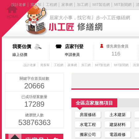
設計老爹
│
窩客幫
│
工程網
│
家事網
│
加工網
│
MIT製造網
│
MIT新聞網
│
居家大小事，找它有丿步-小工匠修繕網
我要估價
店家刊登
優先廣告會員
116
線上估價
申請會員
│
│
│
│
│
│
│
設計老爹
窩客幫
工程網
家事網
加工網
MIT製造網
MIT新聞網
清潔
關鍵字在首頁組數
20666
已成功發案數量
17289
全區店家服務項目
房屋修繕
土木建築
總瀏覽人數
53876363
水電工程
建築材料
搬家公司
電器維修