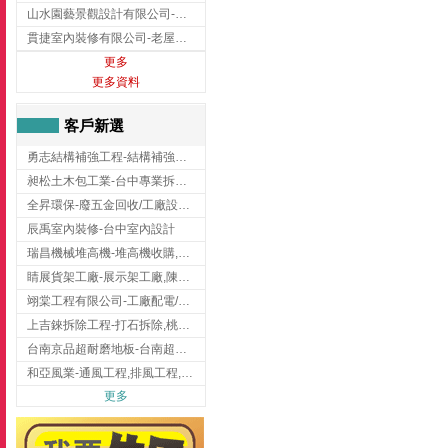
山水園藝景觀設計有限公司-景觀工程,景觀設計,新竹園藝工程,新竹景觀設計
貫捷室內裝修有限公司-老屋翻新工程,台中老屋翻新工程,台中舊屋翻新
更多
更多資料
客戶新選
勇志結構補強工程-結構補強工程 ,桃園結構補強工程,龍潭結構補強工程
昶松土木包工業-台中專業拆除工程/挖土機出租
全昇環保-廢五金回收/工廠設備收購/機械設備回收/高價收購廠房設備
辰禹室內裝修-台中室內設計
瑞昌機械堆高機-堆高機收購,新北市堆高機,桃園堆高機
睛展貨架工廠-展示架工廠,陳列架,台中展示架工廠
翊棠工程有限公司-工廠配電/高雄消防機電公司
上吉錸拆除工程-打石拆除,桃園打石拆除,桃園拆除工程
台南京品超耐磨地板-台南超耐磨地板
和亞風業-通風工程,排風工程,彰化通風工程,彰化排風工程
更多