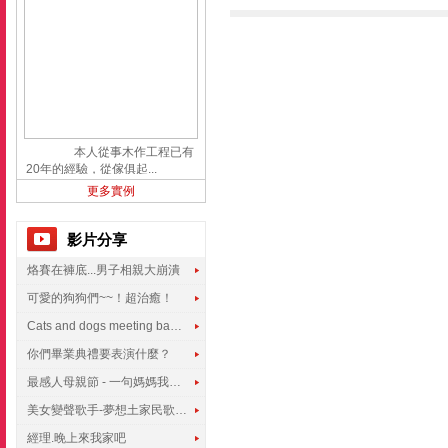
本人從事木作工程已有
20年的經驗，從傢俱起...
更多實例
影片分享
烙賽在褲底...男子相親大崩潰
可愛的狗狗們~~！超治癒！
Cats and dogs meeting babies for the first time
你們畢業典禮要表演什麼？
最感人母親節 - 一句媽媽我愛你
美女變聲歌手-夢想土家民歌傳遍世界
經理.晚上來我家吧