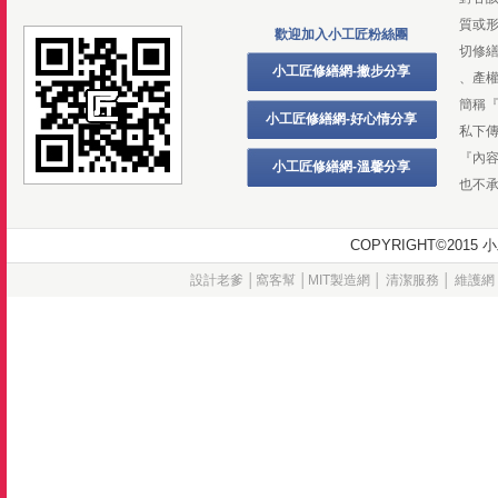
質或
歡迎加入小工匠粉絲團
切修
小工匠修繕網-撇步分享
、產
簡稱
小工匠修繕網-好心情分享
私下
『內
小工匠修繕網-溫馨分享
也不
COPYRIGHT©20
設計老爹
│
窩客幫
│
MIT製造網
│
清潔服務
│
維護網