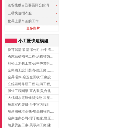
爸爸接獲自己要當阿公的消息，反應史上最可愛!!!
三秒快速摺衣服
世界上最辛苦的工作
更多影片
小工匠快速模組
快可麗清潔-清潔公司,台中清潔公司,台中居家清潔
勇志結構補強工程-結構補強工程 ,桃園結構補強工程,龍潭結構補強工程
昶松土木包工業-台中專業拆除工程/挖土機出租
全興鐵工設計裝潢-鐵工廠,三峽鐵工廠,台北鐵工廠
全昇環保-廢五金回收/工廠設備收購/機械設備回收/高價收購廠房設備
立鍠磁磚修繕工程-磁磚工程,磁磚修補,新竹磁磚工程
勝佳工程團隊-室內裝潢,台北房屋裝修,三重室內裝修
大桃園水電維修就找他-加壓馬達,抽水馬達,桃園水電行,中壢水電
辰禹室內裝修-台中室內設計
瑞昌機械堆高機-堆高機收購,新北市堆高機,桃園堆高機
迎家搬家公司-潭子搬家,豐原搬家,大雅搬家,大甲搬家,台中推薦搬家,台中搬家
睛展貨架工廠-展示架工廠,陳列架,台中展示架工廠