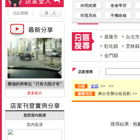
休閒娛樂
進修學習
忘記密碼
弱電系統
手機維修
基隆市
台北市
彰化縣
雲林縣
金門縣
店家搜尋
最強的停車位 “只有大陸才有”
全區
>>
>>
分區
更多影片
舞台音響出租規劃
>>
服務項目
筑奕室內裝潢
搜尋結果 : 
室內裝潢