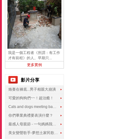
我是一個工程者《所謂：有工作
才有前程》的人。早期只...
更多實例
影片分享
烙賽在褲底...男子相親大崩潰
可愛的狗狗們~~！超治癒！
Cats and dogs meeting babies for the first time
你們畢業典禮要表演什麼？
最感人母親節 - 一句媽媽我愛你
美女變聲歌手-夢想土家民歌傳遍世界