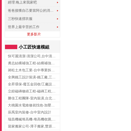
經理.晚上來我家吧
爸爸接獲自己要當阿公的消息，反應史上最可愛!!!
三秒快速摺衣服
世界上最辛苦的工作
更多影片
小工匠快速模組
快可麗清潔-清潔公司,台中清潔公司,台中居家清潔
勇志結構補強工程-結構補強工程 ,桃園結構補強工程,龍潭結構補強工程
昶松土木包工業-台中專業拆除工程/挖土機出租
全興鐵工設計裝潢-鐵工廠,三峽鐵工廠,台北鐵工廠
全昇環保-廢五金回收/工廠設備收購/機械設備回收/高價收購廠房設備
立鍠磁磚修繕工程-磁磚工程,磁磚修補,新竹磁磚工程
勝佳工程團隊-室內裝潢,台北房屋裝修,三重室內裝修
大桃園水電維修就找他-加壓馬達,抽水馬達,桃園水電行,中壢水電
辰禹室內裝修-台中室內設計
瑞昌機械堆高機-堆高機收購,新北市堆高機,桃園堆高機
迎家搬家公司-潭子搬家,豐原搬家,大雅搬家,大甲搬家,台中推薦搬家,台中搬家