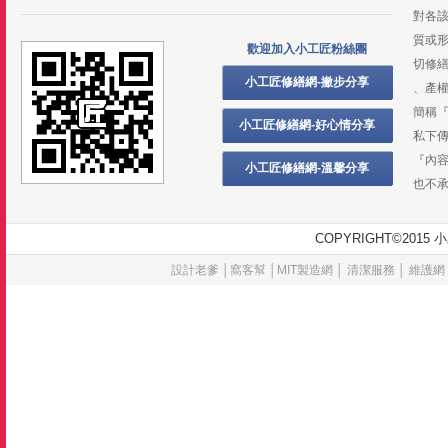
對各
質或
歡迎加入小工匠粉絲團
切修
小工匠修繕網-撇步分享
、產
簡稱
小工匠修繕網-好心情分享
私下
『內
小工匠修繕網-溫馨分享
也不
COPYRIGHT©20
設計老爹
│
窩客幫
│
MIT製造網
│
清潔服務
│
維護網