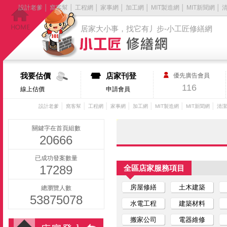
設計老爹
│
窩客幫
│
工程網
│
家事網
│
加工網
│
MIT製造網
│
MIT新聞網
│
居家大小事，找它有丿步-小工匠修繕網
我要估價
店家刊登
優先廣告會員
116
線上估價
申請會員
│
│
│
│
│
│
│
設計老爹
窩客幫
工程網
家事網
加工網
MIT製造網
MIT新聞網
清潔
關鍵字在首頁組數
20666
已成功發案數量
17289
全區店家服務項目
房屋修繕
土木建築
總瀏覽人數
53875078
水電工程
建築材料
搬家公司
電器維修