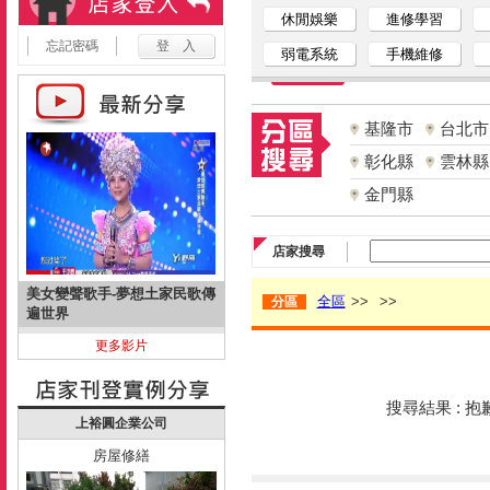
休閒娛樂
進修學習
忘記密碼
弱電系統
手機維修
基隆市
台北市
彰化縣
雲林縣
金門縣
店家搜尋
美女變聲歌手-夢想土家民歌傳
全區
>>
>>
分區
遍世界
更多影片
搜尋結果 : 
上裕圓企業公司
房屋修繕