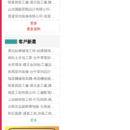
睛展貨架工廠-展示架工廠,陳列架,台中展示架工廠
山水園藝景觀設計有限公司-景觀工程,景觀設計,新竹園藝工程,新竹景觀設計
貫捷室內裝修有限公司-老屋翻新工程,台中老屋翻新工程,台中舊屋翻新
更多
更多資料
客戶新選
勇志結構補強工程-結構補強工程 ,桃園結構補強工程,龍潭結構補強工程
昶松土木包工業-台中專業拆除工程/挖土機出租
全昇環保-廢五金回收/工廠設備收購/機械設備回收/高價收購廠房設備
辰禹室內裝修-台中室內設計
瑞昌機械堆高機-堆高機收購,新北市堆高機,桃園堆高機
睛展貨架工廠-展示架工廠,陳列架,台中展示架工廠
翊棠工程有限公司-工廠配電/高雄消防機電公司
上吉錸拆除工程-打石拆除,桃園打石拆除,桃園拆除工程
台南京品超耐磨地板-台南超耐磨地板
和亞風業-通風工程,排風工程,彰化通風工程,彰化排風工程
更多