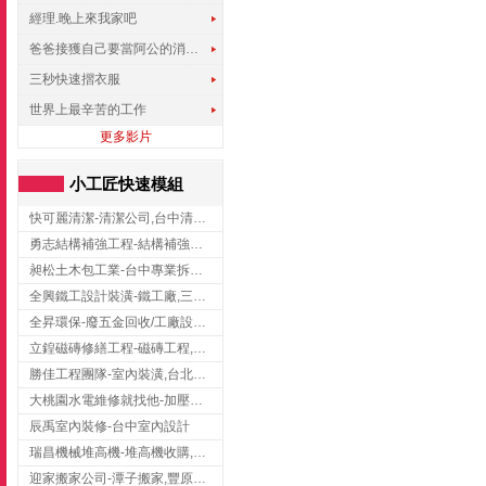
經理.晚上來我家吧
爸爸接獲自己要當阿公的消息，反應史上最可愛!!!
三秒快速摺衣服
世界上最辛苦的工作
更多影片
小工匠快速模組
快可麗清潔-清潔公司,台中清潔公司,台中居家清潔
勇志結構補強工程-結構補強工程 ,桃園結構補強工程,龍潭結構補強工程
昶松土木包工業-台中專業拆除工程/挖土機出租
全興鐵工設計裝潢-鐵工廠,三峽鐵工廠,台北鐵工廠
全昇環保-廢五金回收/工廠設備收購/機械設備回收/高價收購廠房設備
立鍠磁磚修繕工程-磁磚工程,磁磚修補,新竹磁磚工程
勝佳工程團隊-室內裝潢,台北房屋裝修,三重室內裝修
大桃園水電維修就找他-加壓馬達,抽水馬達,桃園水電行,中壢水電
辰禹室內裝修-台中室內設計
瑞昌機械堆高機-堆高機收購,新北市堆高機,桃園堆高機
迎家搬家公司-潭子搬家,豐原搬家,大雅搬家,大甲搬家,台中推薦搬家,台中搬家