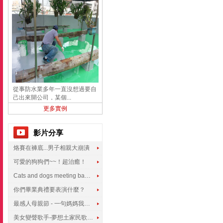
從事防水業多年一直沒想過要自
己出來開公司，某個...
更多實例
影片分享
烙賽在褲底...男子相親大崩潰
可愛的狗狗們~~！超治癒！
Cats and dogs meeting babies for the first time
你們畢業典禮要表演什麼？
最感人母親節 - 一句媽媽我愛你
美女變聲歌手-夢想土家民歌傳遍世界