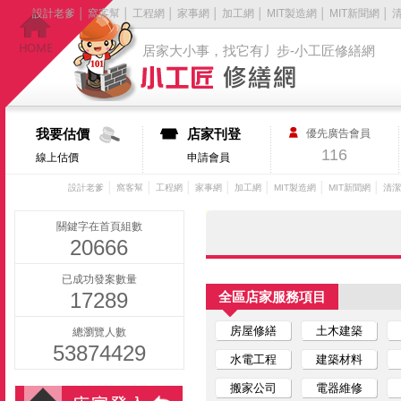
設計老爹
│
窩客幫
│
工程網
│
家事網
│
加工網
│
MIT製造網
│
MIT新聞網
│
居家大小事，找它有丿步-小工匠修繕網
我要估價
店家刊登
優先廣告會員
116
線上估價
申請會員
│
│
│
│
│
│
│
設計老爹
窩客幫
工程網
家事網
加工網
MIT製造網
MIT新聞網
清潔
關鍵字在首頁組數
20666
已成功發案數量
17289
全區店家服務項目
房屋修繕
土木建築
總瀏覽人數
53874429
水電工程
建築材料
搬家公司
電器維修