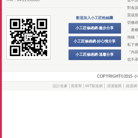
FAX：04-22936886
並不
對各
質或
歡迎加入小工匠粉絲團
切修
小工匠修繕網-撇步分享
、產
簡稱
小工匠修繕網-好心情分享
私下
『內
小工匠修繕網-溫馨分享
也不
COPYRIGHT©20
設計老爹
│
窩客幫
│
MIT製造網
│
清潔服務
│
維護網