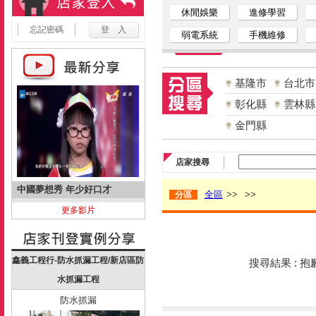
休閒娛樂
進修學習
忘記密碼
弱電系統
手機維修
基隆市
台北市
彰化縣
雲林縣
金門縣
店家搜尋
中國夢想秀 年少好口才
全區
>>
>>
分區
更多影片
鑫義工程行-防水抓漏工程/新店區防
搜尋結果 : 
水抓漏工程
防水抓漏