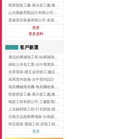
睛展貨架工廠-展示架工廠,陳列架,台中展示架工廠
山水園藝景觀設計有限公司-景觀工程,景觀設計,新竹園藝工程,新竹景觀設計
貫捷室內裝修有限公司-老屋翻新工程,台中老屋翻新工程,台中舊屋翻新
更多
更多資料
客戶新選
勇志結構補強工程-結構補強工程 ,桃園結構補強工程,龍潭結構補強工程
昶松土木包工業-台中專業拆除工程/挖土機出租
全昇環保-廢五金回收/工廠設備收購/機械設備回收/高價收購廠房設備
辰禹室內裝修-台中室內設計
瑞昌機械堆高機-堆高機收購,新北市堆高機,桃園堆高機
睛展貨架工廠-展示架工廠,陳列架,台中展示架工廠
翊棠工程有限公司-工廠配電/高雄消防機電公司
上吉錸拆除工程-打石拆除,桃園打石拆除,桃園拆除工程
台南京品超耐磨地板-台南超耐磨地板
和亞風業-通風工程,排風工程,彰化通風工程,彰化排風工程
更多